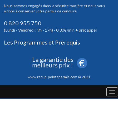
Nous sommes engagés dans la sécurité routière et nous vous
aidons à conserver votre permis de conduire
0 820 955 750
(Lundi - Vendredi : 9h - 17h) - 0,30€/min + prix appel
Les Programmes et Prérequis
www.recup-pointspermis.com © 2021
Tog
nav