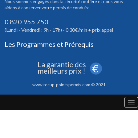
Nous sommes engagés dans la sécurité routière et nous vous
aidons à conserver votre permis de conduire
0 820 955 750
(Lundi - Vendredi : 9h - 17h) - 0,30€/min + prix appel
Les Programmes et Prérequis
www.recup-pointspermis.com © 2021
Tog
nav