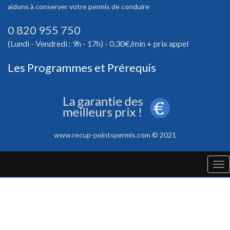
aidons à conserver votre permis de conduire
0 820 955 750
(Lundi - Vendredi : 9h - 17h) - 0,30€/min + prix appel
Les Programmes et Prérequis
www.recup-pointspermis.com © 2021
Tog
nav