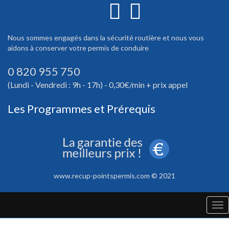
Nous sommes engagés dans la sécurité routière et nous vous
aidons à conserver votre permis de conduire
0 820 955 750
(Lundi - Vendredi : 9h - 17h) - 0,30€/min + prix appel
Les Programmes et Prérequis
www.recup-pointspermis.com © 2021
Tog
nav