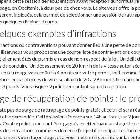
iper à cette session de récupération avant réception du formulaire
page, en Occitanie, à deux pas de chez vous. Le site vous offre la p
 seront indiqués, cela permet de sélectionner une session de rattra
s quelques dizaines d’euros.
lques exemples d’infractions
fractions ou contraventions pouvant donner lieu à une perte de po
iliser, nous vous proposons une courte liste de contraventions c
iellement ôtés du permis en cas de non-respect de la loi. Un délit de 
 de conduire. Un dépassement de 20 km / h de la vitesse autorisée po
 un feu rouge vous coûtera 4 points sur votre permis, tout comme le
etirés en cas d’excès de vitesse allant de 20 à 29 km/h. Un smartph
 3 points. Vous risquez 2 points en roulant sur un terre-plein.
ge de récupération de points : le 
xiste pas de stage de rattrapage de points gratuit et celui-ci sera ré
 être demandée. Cette session s’étendra sur 14h au total, sur 2 jo
. Quatre points pourront être gagnés en effectuant un stage de c
s des infractions commises demeure l’objectif principal. Les thème
blement votre façon d’agir, et à vous mettre en sécurité sur la rout