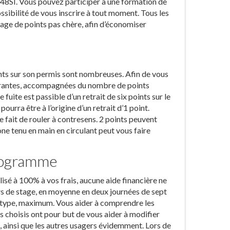
 48SI. Vous pouvez participer à une formation de
ossibilité de vous inscrire à tout moment. Tous les
page de points pas chère, afin d’économiser
ints sur son permis sont nombreuses. Afin de vous
ourantes, accompagnées du nombre de points
fuite est passible d’un retrait de six points sur le
urra être à l’origine d’un retrait d’1 point.
 fait de rouler à contresens. 2 points peuvent
one tenu en main en circulant peut vous faire
programme
alisé à 100% à vos frais, aucune aide financière ne
urs de stage, en moyenne en deux journées de sept
e type, maximum. Vous aider à comprendre les
s choisis ont pour but de vous aider à modifier
e, ainsi que les autres usagers évidemment. Lors de