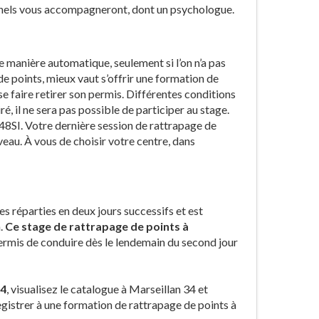
nnels vous accompagneront, dont un psychologue.
de manière automatique, seulement si l’on n’a pas
 points, mieux vaut s’offrir une formation de
se faire retirer son permis. Différentes conditions
é, il ne sera pas possible de participer au stage.
 48SI. Votre dernière session de rattrapage de
veau. À vous de choisir votre centre, dans
es réparties en deux jours successifs et est
.
Ce stage de rattrapage de points à
permis de conduire dès le lendemain du second jour
34
, visualisez le catalogue à Marseillan 34 et
egistrer à une formation de rattrapage de points à