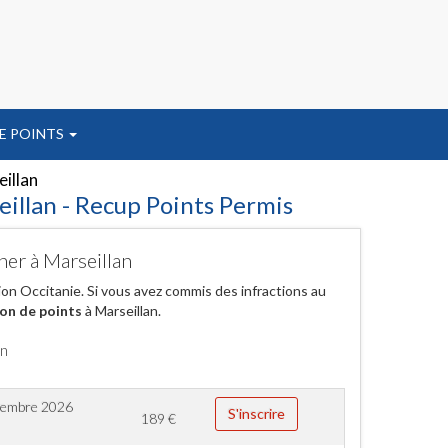
E POINTS
illan
illan - Recup Points Permis
her à Marseillan
gion Occitanie. Si vous avez commis des infractions au
on de points
à Marseillan.
an
tembre 2026
S'inscrire
189
€