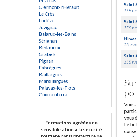
Pézenas
Saint 
Clermont-l'Hérault
155 rue
Le Crès
Lodève
Saint 
Juvignac
155 rue
Balaruc-les-Bains
Nimes
Sérignan
23, ave
Bédarieux
Grabels
Saint 
Pignan
155 rue
Fabrègues
Baillargues
Sur
Marsillargues
Palavas-les-Flots
poi
Cournonterral
Vous a
partic
vous ê
Formations agréées de
Le but
sensibilisation à la sécurité
consei
routière
par la préfecture de