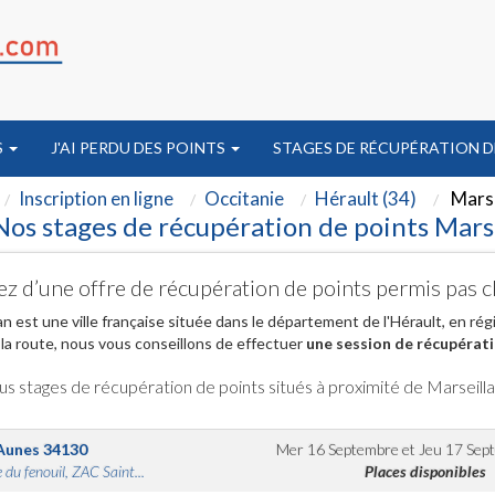
S
J'AI PERDU DES POINTS
STAGES DE RÉCUPÉRATION D
Inscription en ligne
Occitanie
Hérault (34)
Marse
Nos stages de récupération de points Marse
ez d’une offre de récupération de points permis pas c
an est une ville française située dans le département de l'Hérault, en ré
la route, nous vous conseillons de effectuer
une session de récupérati
us stages de récupération de points situés à proximité de Marseill
Aunes
34130
Mer 16 Septembre
et
Jeu 17 Sep
 du fenouil, ZAC Saint...
Places disponibles