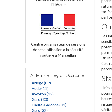
partic
l'Hérault
rattra
tarifs
parfoi
Que
Les in
sensib
Centre organisateur de sessions
potent
de sensibilisation à la sécurité
permis
routière à Marseillan
Brûler
être r
perdre
Ailleurs en région Occitanie
Sta
Ariège (09)
Il n’e
Aude (11)
pourra
Aveyron (12)
heures
Gard (30)
risque
Haute-Garonne (31)
vérita
Gers (32)