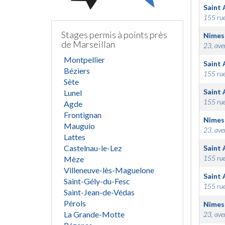
Saint 
155 rue
Stages permis à points près
Nimes
de Marseillan
23, ave
Montpellier
Saint 
Béziers
155 rue
Sète
Saint 
Lunel
155 rue
Agde
Frontignan
Nimes
Mauguio
23, ave
Lattes
Castelnau-le-Lez
Saint 
155 rue
Mèze
Villeneuve-lès-Maguelone
Saint 
Saint-Gély-du-Fesc
155 rue
Saint-Jean-de-Védas
Pérols
Nimes
La Grande-Motte
23, ave