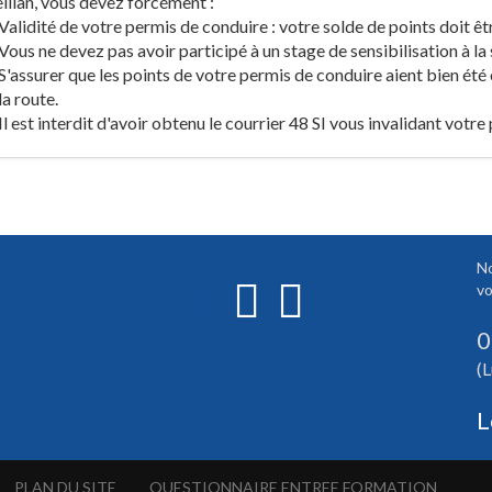
llan, vous devez forcément :
Validité de votre permis de conduire : votre solde de points doit êt
Vous ne devez pas avoir participé à un stage de sensibilisation à la 
S'assurer que les points de votre permis de conduire aient bien été
la route.
Il est interdit d'avoir obtenu le courrier 48 SI vous invalidant votre
No
vo
0
(L
L
PLAN DU SITE
QUESTIONNAIRE ENTREE FORMATION