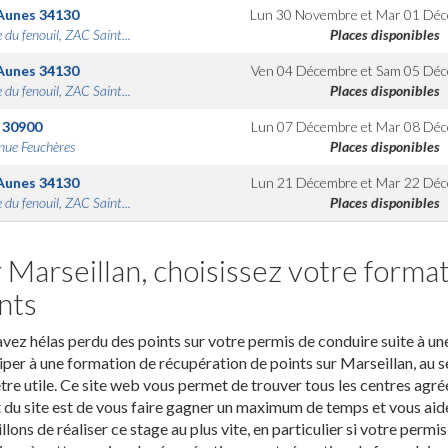
Aunes
34130
Lun 30 Novembre
et
Mar 01 Dé
 du fenouil, ZAC Saint...
Places disponibles
Aunes
34130
Ven 04 Décembre
et
Sam 05 Déc
 du fenouil, ZAC Saint...
Places disponibles
30900
Lun 07 Décembre
et
Mar 08 Déc
nue Feuchères
Places disponibles
Aunes
34130
Lun 21 Décembre
et
Mar 22 Déc
 du fenouil, ZAC Saint...
Places disponibles
 Marseillan, choisissez votre forma
nts
vez hélas perdu des points sur votre permis de conduire suite à une 
iper à une formation de récupération de points sur Marseillan, au
tre utile. Ce site web vous permet de trouver tous les centres agréé
 du site est de vous faire gagner un maximum de temps et vous aid
llons de réaliser ce stage au plus vite, en particulier si votre permi