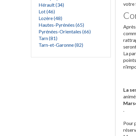
votre 
Hérault (34)
Lot (46)
Con
Lozère (48)
Hautes-Pyrénées (65)
Après 
Pyrénées-Orientales (66)
commis
Tarn (81)
rattra
Tarn-et-Garonne (82)
seront
La par
points
n’impo
La se
animé
Marse
.
Pour p
réserv