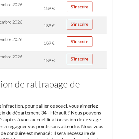
cembre 2026
S'inscrire
189
€
embre 2026
S'inscrire
189
€
embre 2026
S'inscrire
189
€
embre 2026
S'inscrire
189
€
tion de rattrapage de
infraction, pour pallier ce souci, vous aimeriez
 sein du département 34 - Hérault ? Nous pouvons
s aptes à vous accueillir à l’occasion de ce stage.
er à regagner vos points sans attendre. Nous vous
s de conduire est menacé : il sera nécessaire de