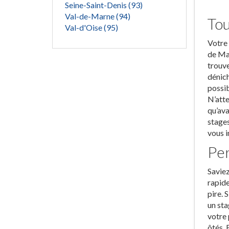
Seine-Saint-Denis (93)
Val-de-Marne (94)
Tou
Val-d'Oise (95)
Votre 
de Mar
trouve
dénich
possib
N’atte
qu’ava
stages
vous i
Per
Saviez
rapide
pire. 
un sta
votre 
ôtés. 