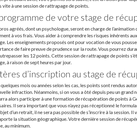
s vite à une session de rattrapage de points.
programme de votre stage de récupé
ros agréés, dont un psychologue, seront en charge de l’animation 
ment à vos frais. Vous aider à comprendre les risques inhérents 
ge. Les enseignements proposés ont pour vocation de vous pousser à
rtance de faire preuve de prudence sur la route. Vous pourrez dur
utrepasser les 12 points. Cette session de rattrapage de points s’ét
ge, à raison de sept heures par jour.
tères d’inscription au stage de réc
quelques mois ou années selon les cas, les points sont rendus aut
velle infraction. Néanmoins, si on vous a ôté depuis peu un grand n
rra alors participer à une formation de récupération de points à Ge
aires. Il sera important que vous n’ayez pas réceptionné le formulai
’objet d’un retrait, il ne sera pas possible de s’inscrire à la session. 
porte la situation géographique. Votre dernière session de récupér
ue, au minimum.