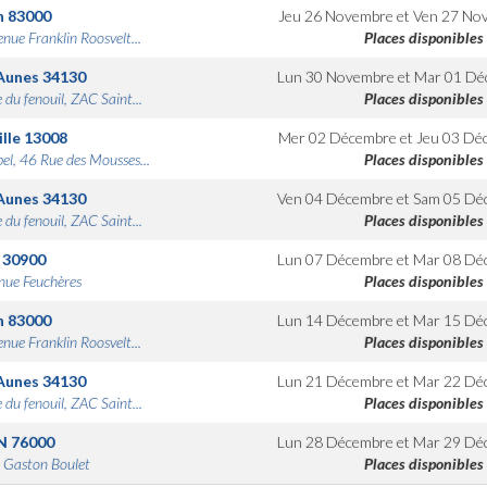
n
83000
Jeu 26 Novembre
et
Ven 27 No
nue Franklin Roosvelt...
Places disponibles
Aunes
34130
Lun 30 Novembre
et
Mar 01 Dé
 du fenouil, ZAC Saint...
Places disponibles
lle
13008
Mer 02 Décembre
et
Jeu 03 Dé
bel, 46 Rue des Mousses...
Places disponibles
Aunes
34130
Ven 04 Décembre
et
Sam 05 Dé
 du fenouil, ZAC Saint...
Places disponibles
30900
Lun 07 Décembre
et
Mar 08 Dé
nue Feuchères
Places disponibles
n
83000
Lun 14 Décembre
et
Mar 15 Dé
nue Franklin Roosvelt...
Places disponibles
Aunes
34130
Lun 21 Décembre
et
Mar 22 Dé
 du fenouil, ZAC Saint...
Places disponibles
N
76000
Lun 28 Décembre
et
Mar 29 Dé
 Gaston Boulet
Places disponibles