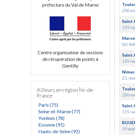
préfecture du Val de Marne
Toulo
200 ave
Saint 
155 rue
Marsei
Ilot Val
Centre organisateur de sessions
Saint 
de récupération de points à
155 rue
Gentilly
Nimes
23, ave
Toulo
Ailleurs en région Île-de-
France
200 ave
Paris (75)
Saint 
Seine-et-Marne (77)
155 rue
Yvelines (78)
ROUE
Essonne (91)
14 quai
Hauts-de-Seine (92)