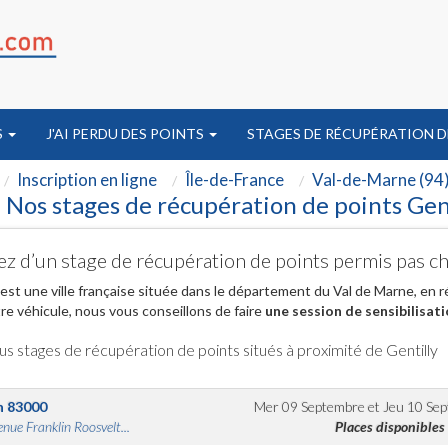
S
J'AI PERDU DES POINTS
STAGES DE RÉCUPÉRATION D
Inscription en ligne
Île-de-France
Val-de-Marne (94
Nos stages de récupération de points Gent
ez d’un stage de récupération de points permis pas ch
 est une ville française située dans le département du Val de Marne, en r
re véhicule, nous vous conseillons de faire
une session de sensibilisati
us stages de récupération de points situés à proximité de Gentilly
n
83000
Mer 09 Septembre
et
Jeu 10 Se
nue Franklin Roosvelt...
Places disponibles