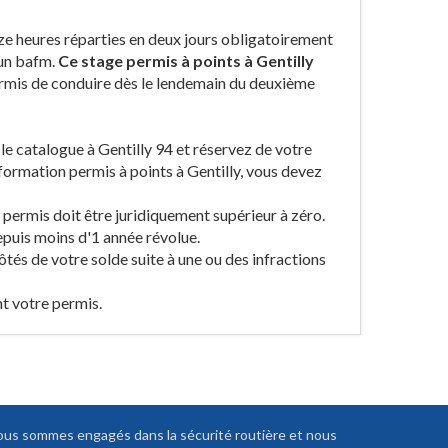
ze heures réparties en deux jours obligatoirement
 un bafm.
Ce stage permis à points à Gentilly
permis de conduire dès le lendemain du deuxième
z le catalogue à Gentilly 94 et réservez de votre
formation permis à points à Gentilly, vous devez
 permis doit être juridiquement supérieur à zéro.
epuis moins d'1 année révolue.
ôtés de votre solde suite à une ou des infractions
nt votre permis.
us sommes engagés dans la sécurité routière et nous