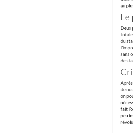
au plu
Le 
Deux p
totale
du sta
l’impo
sans o
de sta
Cri
Après 
de nou
on pou
nécess
fait l
peu im
révol