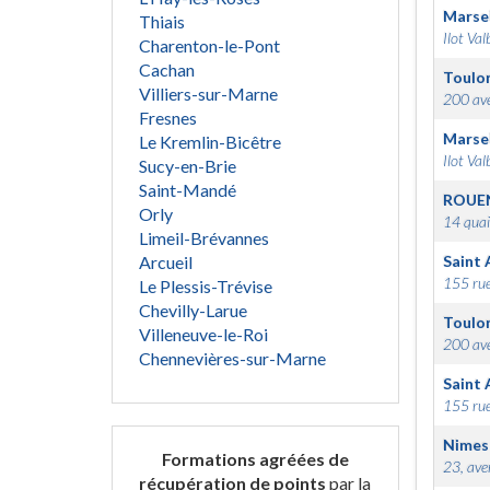
Marsei
Thiais
Ilot Val
Charenton-le-Pont
Cachan
Toulo
Villiers-sur-Marne
200 ave
Fresnes
Marsei
Le Kremlin-Bicêtre
Ilot Val
Sucy-en-Brie
Saint-Mandé
ROUE
Orly
14 quai
Limeil-Brévannes
Arcueil
Saint 
155 rue
Le Plessis-Trévise
Chevilly-Larue
Toulo
Villeneuve-le-Roi
200 ave
Chennevières-sur-Marne
Saint 
155 rue
Nimes
Formations agréées de
23, ave
récupération de points
par la