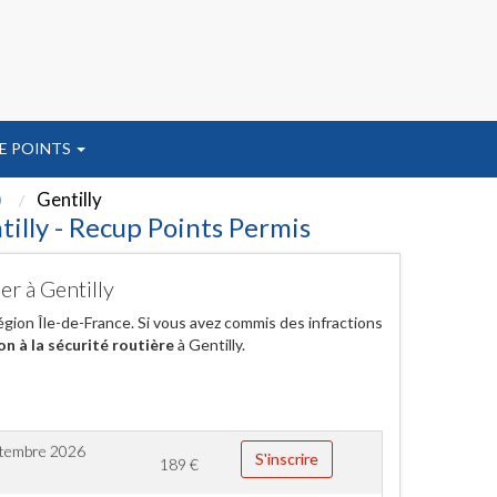
E POINTS
)
Gentilly
illy - Recup Points Permis
er à Gentilly
égion Île-de-France. Si vous avez commis des infractions
on à la sécurité routière
à Gentilly.
ptembre 2026
S'inscrire
189
€