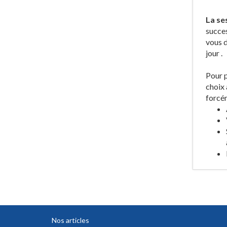
La se
succes
vous d
jour .
Pour p
choix 
forcé
Nos articles