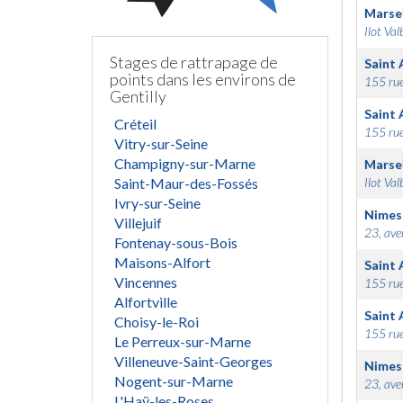
Marsei
Ilot Val
Stages de rattrapage de
Saint 
points dans les environs de
155 rue
Gentilly
Saint 
Créteil
155 rue
Vitry-sur-Seine
Champigny-sur-Marne
Marsei
Saint-Maur-des-Fossés
Ilot Val
Ivry-sur-Seine
Nimes
Villejuif
23, ave
Fontenay-sous-Bois
Maisons-Alfort
Saint 
Vincennes
155 rue
Alfortville
Saint 
Choisy-le-Roi
155 rue
Le Perreux-sur-Marne
Villeneuve-Saint-Georges
Nimes
Nogent-sur-Marne
23, ave
L'Haÿ-les-Roses