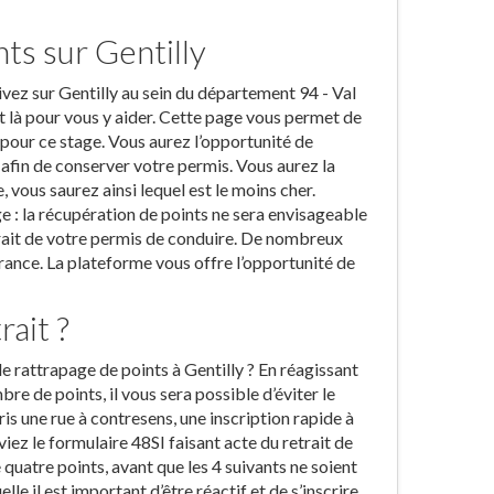
ts sur Gentilly
ivez sur Gentilly au sein du département 94 - Val
t là pour vous y aider. Cette page vous permet de
pour ce stage. Vous aurez l’opportunité de
 afin de conserver votre permis. Vous aurez la
, vous saurez ainsi lequel est le moins cher.
e : la récupération de points ne sera envisageable
rait de votre permis de conduire. De nombreux
France. La plateforme vous offre l’opportunité de
rait ?
e rattrapage de points à Gentilly ? En réagissant
re de points, il vous sera possible d’éviter le
pris une rue à contresens, une inscription rapide à
iez le formulaire 48SI faisant acte du retrait de
quatre points, avant que les 4 suivants ne soient
lle il est important d’être réactif et de s’inscrire