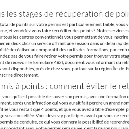
s les stages de récupération de poin
total de points sur votre permis est particulièrement faible, vous v
ne, et voudriez vous faire recréditer des points ? Notre service es
r tous les centres conventionnés vous permettant de vous inscrire 
er en deux clics un service offrant une session dans un délai rapide
ilité de réaliser un comparatif des tarifs des formations, par centre
ndez pas de vous faire retirer votre permis pour trouver votre stag
nt de recevoir le formulaire 48SI, document vous informant du ret
 sont disponibles, près de chez vous, partout sur la région Île-de-
nscrire directement.
mis à points : comment éviter le ret
-vous qu’il est possible de sauver son permis, avec une formation d
ment, après une infraction qui vous aurait fait perdre un grand nomb
S’il ne vous restait que 4 points, et que vous avez à titre d’exemple, 
ge sera conseillée. Vous devrez y participer avant que vous ne recev
permis de conduire, ce qui vous donnera la possibilité de reprendre 
En procédant ainsi, votre permis sera sauvé, c’est la raison pour laque