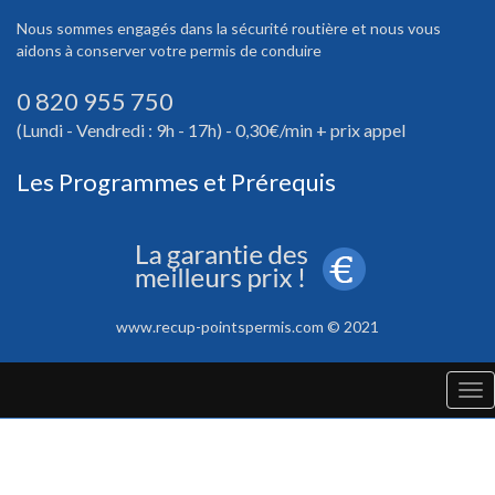
Nous sommes engagés dans la sécurité routière et nous vous
aidons à conserver votre permis de conduire
0 820 955 750
(Lundi - Vendredi : 9h - 17h) - 0,30€/min + prix appel
Les Programmes et Prérequis
www.recup-pointspermis.com © 2021
Tog
nav