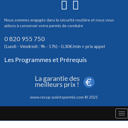
Nous sommes engagés dans la sécurité routière et nous vous
aidons à conserver votre permis de conduire
0 820 955 750
(Lundi - Vendredi : 9h - 17h) - 0,30€/min + prix appel
Les Programmes et Prérequis
www.recup-pointspermis.com © 2021
Tog
nav