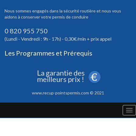
Nous sommes engagés dans la sécurité routière et nous vous
aidons à conserver votre permis de conduire
0 820 955 750
(Lundi - Vendredi : 9h - 17h) - 0,30€/min + prix appel
Les Programmes et Prérequis
www.recup-pointspermis.com © 2021
Tog
nav