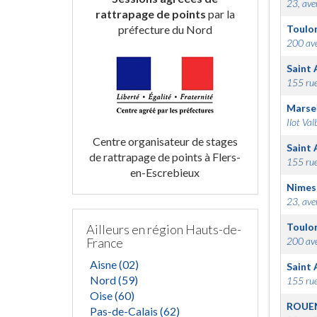
23, ave
rattrapage de points
par la
préfecture du Nord
Toulo
200 ave
Saint 
155 rue
Marsei
Ilot Val
Centre organisateur de stages
Saint 
de rattrapage de points à Flers-
155 rue
en-Escrebieux
Nimes
23, ave
Toulo
Ailleurs en région Hauts-de-
France
200 ave
Aisne (02)
Saint 
Nord (59)
155 rue
Oise (60)
ROUE
Pas-de-Calais (62)