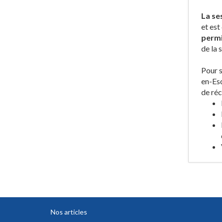
La se
et est
permi
de la 
Pour s
en-Esc
de réc
Nos articles