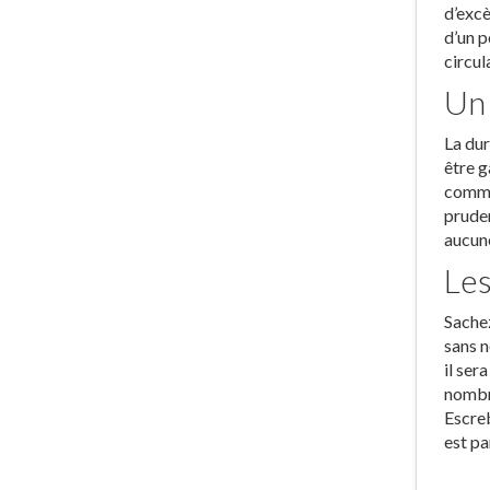
d’excè
d’un p
circul
Un 
La dur
être g
commis
pruden
aucune
Les
Sachez
sans n
il ser
nombre
Escreb
est pa