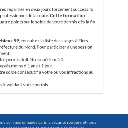
res réparties en deux jours forcément successifs
professionnel de la route.
Cette formation
tre points sur le solde de votre permis dès la fin
ebieux 59
, consultez la liste des stages à Flers-
réfecture du Nord. Pour participer à une session
ment :
re permis doit être supérieur à 0.
puis moins d'1 an et 1 jour.
tre solde consécutif à votre ou vos infractions au
 invalidant votre permis.
us sommes engagés dans la sécurité routière et nous
us aidons à conserver votre permis de conduire