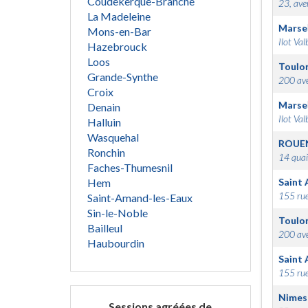
Coudekerque-Branche
23, ave
La Madeleine
Marsei
Mons-en-Bar
Ilot Val
Hazebrouck
Loos
Toulo
Grande-Synthe
200 ave
Croix
Marsei
Denain
Ilot Val
Halluin
Wasquehal
ROUE
Ronchin
14 quai
Faches-Thumesnil
Hem
Saint 
155 rue
Saint-Amand-les-Eaux
Sin-le-Noble
Toulo
Bailleul
200 ave
Haubourdin
Saint 
155 rue
Nimes
Sessions agréées de