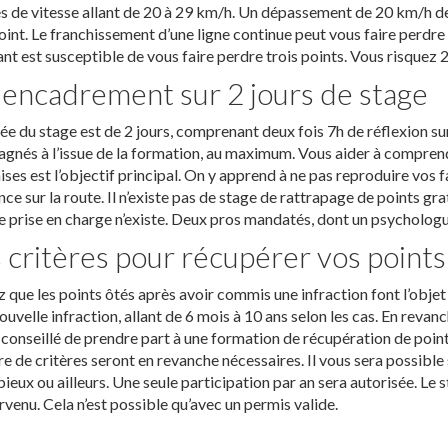
s de vitesse allant de 20 à 29 km/h. Un dépassement de 20 km/h de l
oint. Le franchissement d’une ligne continue peut vous faire perdre
ant est susceptible de vous faire perdre trois points. Vous risquez 2 
encadrement sur 2 jours de stage
ée du stage est de 2 jours, comprenant deux fois 7h de réflexion su
agnés à l’issue de la formation, au maximum. Vous aider à comprend
es est l’objectif principal. On y apprend à ne pas reproduire vos f
ce sur la route. Il n’existe pas de stage de rattrapage de points grat
 prise en charge n’existe. Deux pros mandatés, dont un psychologue
 critères pour récupérer vos points
 que les points ôtés après avoir commis une infraction font l’obje
ouvelle infraction, allant de 6 mois à 10 ans selon les cas. En reva
a conseillé de prendre part à une formation de récupération de poin
 de critères seront en revanche nécessaires. Il vous sera possible 
ieux ou ailleurs. Une seule participation par an sera autorisée. Le 
rvenu. Cela n’est possible qu’avec un permis valide.