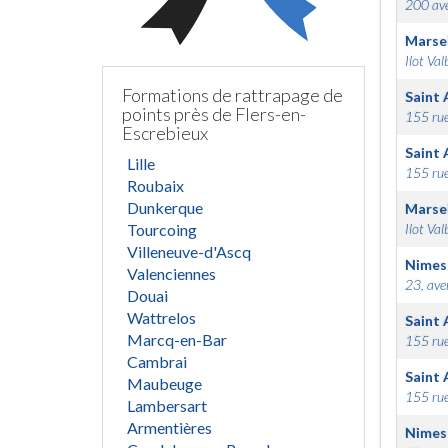
200 ave
Marsei
Ilot Val
Formations de rattrapage de
Saint 
points près de Flers-en-
155 rue
Escrebieux
Saint 
Lille
155 rue
Roubaix
Dunkerque
Marsei
Tourcoing
Ilot Val
Villeneuve-d'Ascq
Nimes
Valenciennes
23, ave
Douai
Wattrelos
Saint 
Marcq-en-Bar
155 rue
Cambrai
Saint 
Maubeuge
155 rue
Lambersart
Armentières
Nimes