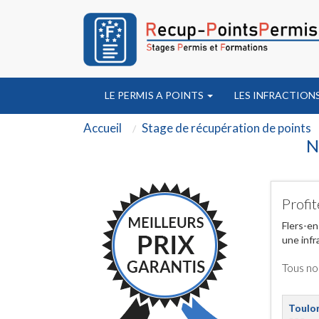
LE PERMIS A POINTS
LES INFRACTION
Accueil
Stage de récupération de points
N
Profit
Flers-en
une infr
Tous no
Toulo