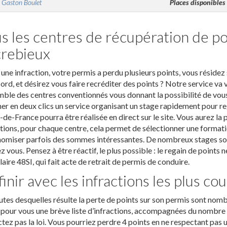
 Gaston Boulet
Places disponibles
s les centres de récupération de po
rebieux
une infraction, votre permis a perdu plusieurs points, vous réside
ord, et désirez vous faire recréditer des points ? Notre service va 
mble des centres conventionnés vous donnant la possibilité de vou
er en deux clics un service organisant un stage rapidement pour re
de-France pourra être réalisée en direct sur le site. Vous aurez la p
ions, pour chaque centre, cela permet de sélectionner une formatio
omiser parfois des sommes intéressantes. De nombreux stages son
z vous. Pensez à être réactif, le plus possible : le regain de points 
aire 48SI, qui fait acte de retrait de permis de conduire.
finir avec les infractions les plus co
utes desquelles résulte la perte de points sur son permis sont nomb
 pour vous une brève liste d’infractions, accompagnées du nombre 
tez pas la loi. Vous pourriez perdre 4 points en ne respectant pas u