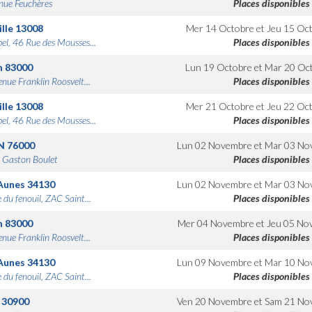
nue Feuchères
Places disponibles
lle
13008
Mer 14 Octobre
et
Jeu 15 Oc
bel, 46 Rue des Mousses...
Places disponibles
n
83000
Lun 19 Octobre
et
Mar 20 Oc
nue Franklin Roosvelt...
Places disponibles
lle
13008
Mer 21 Octobre
et
Jeu 22 Oc
bel, 46 Rue des Mousses...
Places disponibles
N
76000
Lun 02 Novembre
et
Mar 03 No
 Gaston Boulet
Places disponibles
Aunes
34130
Lun 02 Novembre
et
Mar 03 No
 du fenouil, ZAC Saint...
Places disponibles
n
83000
Mer 04 Novembre
et
Jeu 05 No
nue Franklin Roosvelt...
Places disponibles
Aunes
34130
Lun 09 Novembre
et
Mar 10 No
 du fenouil, ZAC Saint...
Places disponibles
30900
Ven 20 Novembre
et
Sam 21 No