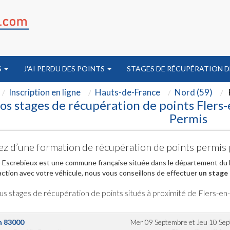
S
J'AI PERDU DES POINTS
STAGES DE RÉCUPÉRATION D
Inscription en ligne
Hauts-de-France
Nord (59)
os stages de récupération de points Flers-
Permis
ez d’une formation de récupération de points permis 
-Escrebieux est une commune française située dans le département du 
action avec votre véhicule, nous vous conseillons de effectuer
un stage 
us stages de récupération de points situés à proximité de Flers-e
n
83000
Mer 09 Septembre
et
Jeu 10 Se