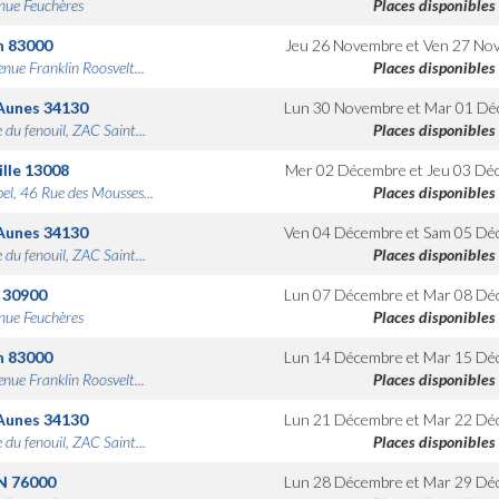
nue Feuchères
Places disponibles
n
83000
Jeu 26 Novembre
et
Ven 27 No
nue Franklin Roosvelt...
Places disponibles
Aunes
34130
Lun 30 Novembre
et
Mar 01 Dé
 du fenouil, ZAC Saint...
Places disponibles
lle
13008
Mer 02 Décembre
et
Jeu 03 Dé
bel, 46 Rue des Mousses...
Places disponibles
Aunes
34130
Ven 04 Décembre
et
Sam 05 Dé
 du fenouil, ZAC Saint...
Places disponibles
30900
Lun 07 Décembre
et
Mar 08 Dé
nue Feuchères
Places disponibles
n
83000
Lun 14 Décembre
et
Mar 15 Dé
nue Franklin Roosvelt...
Places disponibles
Aunes
34130
Lun 21 Décembre
et
Mar 22 Dé
 du fenouil, ZAC Saint...
Places disponibles
N
76000
Lun 28 Décembre
et
Mar 29 Dé