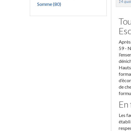
14 quai
Somme (80)
Tou
Esc
Après 
59 - N
l’ense
dénich
Hauts-
format
d’écon
de che
formul
En 
Les fa
établi
respec