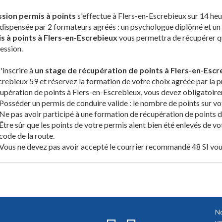
ssion permis à points
s'effectue à Flers-en-Escrebieux sur 14 heu
 dispensée par 2 formateurs agréés : un psychologue diplômé et un 
s à points à Flers-en-Escrebieux
vous permettra de récupérer qua
session.
'inscrire à
un stage de récupération de points à Flers-en-Escr
rebieux 59 et réservez la formation de votre choix agréée par la p
upération de points à Flers-en-Escrebieux, vous devez obligatoire
Posséder un permis de conduire valide : le nombre de points sur vot
Ne pas avoir participé à une formation de récupération de points de
Être sûr que les points de votre permis aient bien été enlevés de vo
code de la route.
Vous ne devez pas avoir accepté le courrier recommandé 48 SI vous
No
vo