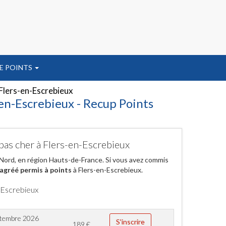
E POINTS
Flers-en-Escrebieux
en-Escrebieux - Recup Points
pas cher à Flers-en-Escrebieux
Nord, en région Hauts-de-France. Si vous avez commis
agréé permis à points
à Flers-en-Escrebieux.
n-Escrebieux
ptembre 2026
S'inscrire
189
€