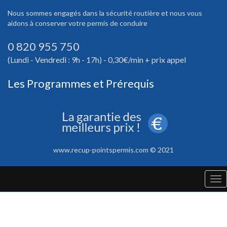
Nous sommes engagés dans la sécurité routière et nous vous
aidons à conserver votre permis de conduire
0 820 955 750
(Lundi - Vendredi : 9h - 17h) - 0,30€/min + prix appel
Les Programmes et Prérequis
www.recup-pointspermis.com © 2021
Tog
nav