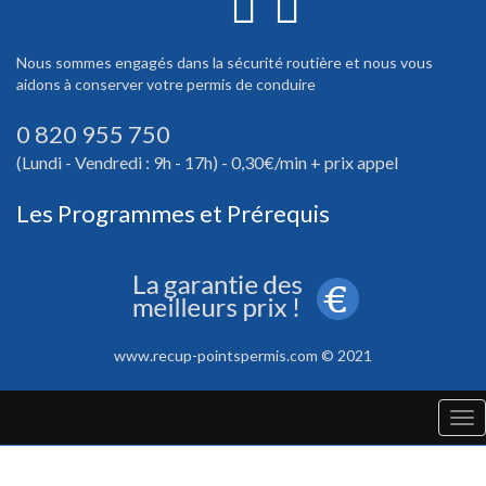
Nous sommes engagés dans la sécurité routière et nous vous
aidons à conserver votre permis de conduire
0 820 955 750
(Lundi - Vendredi : 9h - 17h) - 0,30€/min + prix appel
Les Programmes et Prérequis
www.recup-pointspermis.com © 2021
Tog
nav