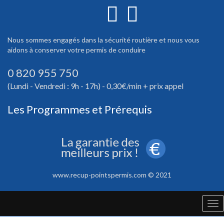
Nous sommes engagés dans la sécurité routière et nous vous
aidons à conserver votre permis de conduire
0 820 955 750
(Lundi - Vendredi : 9h - 17h) - 0,30€/min + prix appel
Les Programmes et Prérequis
www.recup-pointspermis.com © 2021
Tog
nav