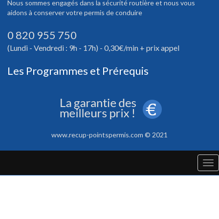
Nous sommes engagés dans la sécurité routière et nous vous
aidons à conserver votre permis de conduire
0 820 955 750
(Lundi - Vendredi : 9h - 17h) - 0,30€/min + prix appel
Les Programmes et Prérequis
www.recup-pointspermis.com © 2021
Tog
nav