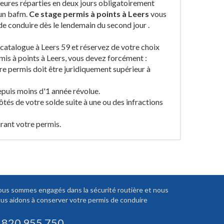
heures réparties en deux jours obligatoirement
 un bafm.
Ce stage permis à points à Leers
vous
 de conduire dès le lendemain du second jour .
le catalogue à Leers 59 et réservez de votre choix
mis à points à Leers, vous devez forcément :
tre permis doit être juridiquement supérieur à
epuis moins d'1 année révolue.
ôtés de votre solde suite à une ou des infractions
irant votre permis.
us sommes engagés dans la sécurité routière et nous
us aidons à conserver votre permis de conduire
 820 955 750