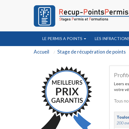
LE PERMIS A POINTS
LES INFRACTION
Accueil
Stage de récupération de points
Profit
Leers es
votre vé
Tous no
Toulo
200 ave