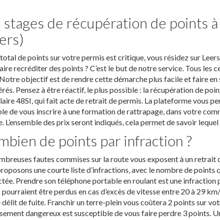
 stages de récupération de points 
ers)
total de points sur votre permis est critique, vous résidez sur Lee
aire recréditer des points ? C’est le but de notre service. Tous les c
Notre objectif est de rendre cette démarche plus facile et faire en
rés. Pensez à être réactif, le plus possible : la récupération de poi
aire 48SI, qui fait acte de retrait de permis. La plateforme vous pe
le de vous inscrire à une formation de rattrapage, dans votre com
. L’ensemble des prix seront indiqués, cela permet de savoir lequel
bien de points par infraction ?
breuses fautes commises sur la route vous exposent à un retrait de
roposons une courte liste d’infractions, avec le nombre de points qu
tée. Prendre son téléphone portable en roulant est une infraction 
 pourraient être perdus en cas d’excès de vitesse entre 20 à 29 km/
 délit de fuite. Franchir un terre-plein vous coûtera 2 points sur 
ement dangereux est susceptible de vous faire perdre 3 points. U