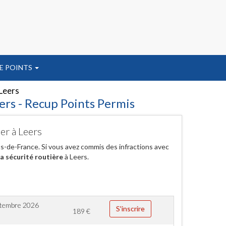
E POINTS
Leers
ers - Recup Points Permis
er à Leers
ts-de-France. Si vous avez commis des infractions avec
la sécurité routière
à Leers.
ptembre 2026
S'inscrire
189
€