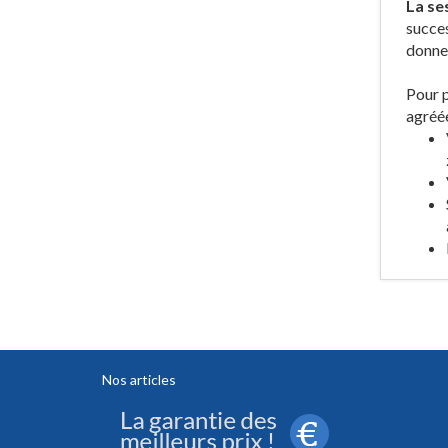
La se
succes
donner
Pour p
agréée
Nos articles