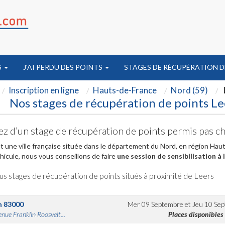
S
J'AI PERDU DES POINTS
STAGES DE RÉCUPÉRATION D
Inscription en ligne
Hauts-de-France
Nord (59)
Nos stages de récupération de points Le
ez d’un stage de récupération de points permis pas ch
t une ville française située dans le département du Nord, en région Hau
hicule, nous vous conseillons de faire
une session de sensibilisation à 
us stages de récupération de points situés à proximité de Leers
n
83000
Mer 09 Septembre
et
Jeu 10 Se
nue Franklin Roosvelt...
Places disponibles