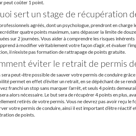
r peut coûter 1 point.
uoi sert un stage de récupération d
rofessionnels agréés, dont un psychologue, prendront en charge le
recréditer quatre points maximum, sans dépasser la limite de douz
uées sur 2 journées. Vous aider à comprendre les risques inhérents 
pprend à modifier véritablement votre façon d’agir, et évaluer l’im
ion, il n’existe pas formation de rattrapage de points gratuite.
ment éviter le retrait de permis d
s sera peut-être possible de sauver votre permis de conduire grâce
ilité permet en effet d’éviter un retrait, en se dépêchant de se rend
vez franchi un stop sans marquer l’arrêt, et seuls 4 points demeurai
sera alors nécessaire. Le but sera de récupérer 4 points en plus, av
ellement retirés de votre permis. Vous ne devrez pas avoir reçu le 
ver votre permis de conduire, ainsi il est important d’être réactif e
ration de points.