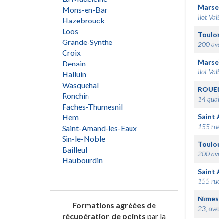
Marsei
Mons-en-Bar
Ilot Val
Hazebrouck
Loos
Toulo
Grande-Synthe
200 ave
Croix
Marsei
Denain
Ilot Val
Halluin
Wasquehal
ROUE
Ronchin
14 quai
Faches-Thumesnil
Hem
Saint 
155 rue
Saint-Amand-les-Eaux
Sin-le-Noble
Toulo
Bailleul
200 ave
Haubourdin
Saint 
155 rue
Nimes
Formations agréées de
23, ave
récupération de points
par la