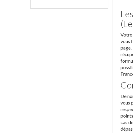
Les
(Le
Votre 
vous f
page. 
récupé
formul
possib
France
Com
De nom
vous p
respec
points
cas de
dépass