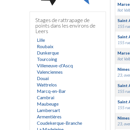
Marsei
Ilot Val
Stages de rattrapage de
Saint 
points dans les environs de
155 rue
Leers
Saint 
Lille
155 rue
Roubaix
Dunkerque
Marsei
Tourcoing
Ilot Val
Villeneuve-d'Ascq
Nimes
Valenciennes
23, ave
Douai
Wattrelos
Saint 
Marcq-en-Bar
155 rue
Cambrai
Saint 
Maubeuge
155 rue
Lambersart
Armentières
Nimes
Coudekerque-Branche
23, ave
La Madeleine