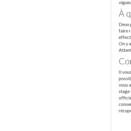
vigueu
À q
Deux p
faire 
effect
On y a
Attent
Com
Il vou
possib
vous a
stage 
offici
conser
récupé