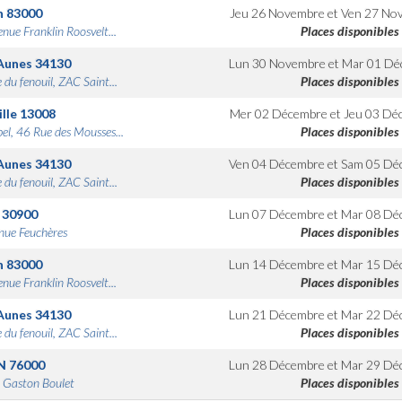
n
83000
Jeu 26 Novembre
et
Ven 27 No
nue Franklin Roosvelt...
Places disponibles
Aunes
34130
Lun 30 Novembre
et
Mar 01 Dé
 du fenouil, ZAC Saint...
Places disponibles
lle
13008
Mer 02 Décembre
et
Jeu 03 Dé
bel, 46 Rue des Mousses...
Places disponibles
Aunes
34130
Ven 04 Décembre
et
Sam 05 Dé
 du fenouil, ZAC Saint...
Places disponibles
30900
Lun 07 Décembre
et
Mar 08 Dé
nue Feuchères
Places disponibles
n
83000
Lun 14 Décembre
et
Mar 15 Dé
nue Franklin Roosvelt...
Places disponibles
Aunes
34130
Lun 21 Décembre
et
Mar 22 Dé
 du fenouil, ZAC Saint...
Places disponibles
N
76000
Lun 28 Décembre
et
Mar 29 Dé
 Gaston Boulet
Places disponibles