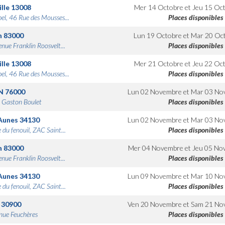
lle
13008
Mer 14 Octobre
et
Jeu 15 Oc
bel, 46 Rue des Mousses...
Places disponibles
n
83000
Lun 19 Octobre
et
Mar 20 Oc
nue Franklin Roosvelt...
Places disponibles
lle
13008
Mer 21 Octobre
et
Jeu 22 Oc
bel, 46 Rue des Mousses...
Places disponibles
N
76000
Lun 02 Novembre
et
Mar 03 No
 Gaston Boulet
Places disponibles
Aunes
34130
Lun 02 Novembre
et
Mar 03 No
 du fenouil, ZAC Saint...
Places disponibles
n
83000
Mer 04 Novembre
et
Jeu 05 No
nue Franklin Roosvelt...
Places disponibles
Aunes
34130
Lun 09 Novembre
et
Mar 10 No
 du fenouil, ZAC Saint...
Places disponibles
30900
Ven 20 Novembre
et
Sam 21 No
nue Feuchères
Places disponibles