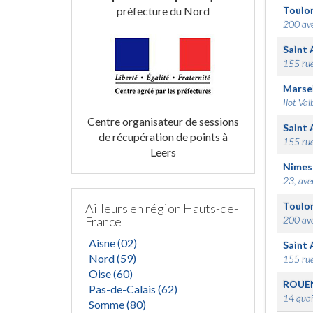
préfecture du Nord
Toulo
200 ave
Saint 
155 rue
Marsei
Ilot Val
Centre organisateur de sessions
Saint 
de récupération de points à
155 rue
Leers
Nimes
23, ave
Toulo
Ailleurs en région Hauts-de-
France
200 ave
Aisne (02)
Saint 
Nord (59)
155 rue
Oise (60)
ROUE
Pas-de-Calais (62)
14 quai
Somme (80)