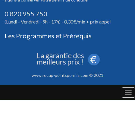
0 820 955 750
(Lundi - Vendredi : 9h - 17h) - 0,30€/min + prix appel
Les Programmes et Prérequis
www.recup-pointspermis.com © 2021
Tog
nav