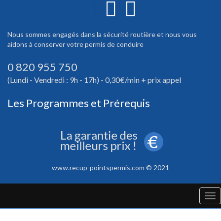
Nous sommes engagés dans la sécurité routière et nous vous
aidons à conserver votre permis de conduire
0 820 955 750
(Lundi - Vendredi : 9h - 17h) - 0,30€/min + prix appel
Les Programmes et Prérequis
www.recup-pointspermis.com © 2021
Tog
nav