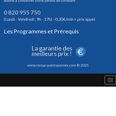
aidons à conserver votre permis de conduire
0 820 955 750
(Lundi - Vendredi : 9h - 17h) - 0,30€/min + prix appel
Les Programmes et Prérequis
www.recup-pointspermis.com © 2021
Tog
nav