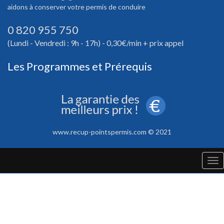
aidons à conserver votre permis de conduire
0 820 955 750
(Lundi - Vendredi : 9h - 17h) - 0,30€/min + prix appel
Les Programmes et Prérequis
www.recup-pointspermis.com © 2021
Tog
nav