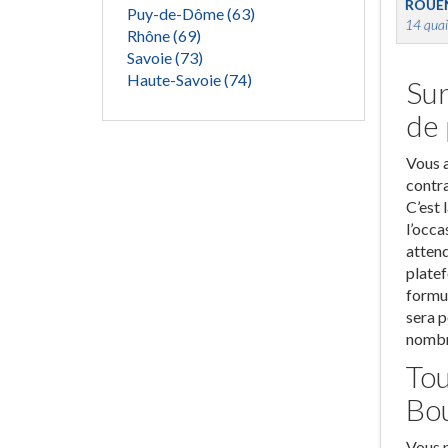
ROUE
Puy-de-Dôme (63)
14 quai
Rhône (69)
Savoie (73)
Haute-Savoie (74)
Sur
de 
Vous a
contra
C’est 
l’occa
attend
platef
formul
sera p
nombre
Tou
Bo
Vous p