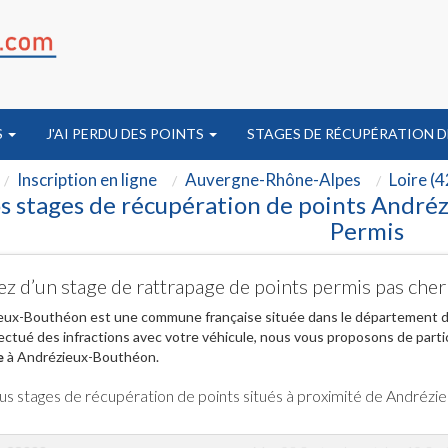
S
J'AI PERDU DES POINTS
STAGES DE RÉCUPÉRATION D
Inscription en ligne
Auvergne-Rhône-Alpes
Loire (4
s stages de récupération de points André
Permis
ez d’un stage de rattrapage de points permis pas ch
eux-Bouthéon est une commune française située dans le département de 
ectué des infractions avec votre véhicule, nous vous proposons de parti
e
à Andrézieux-Bouthéon.
us stages de récupération de points situés à proximité de Andréz