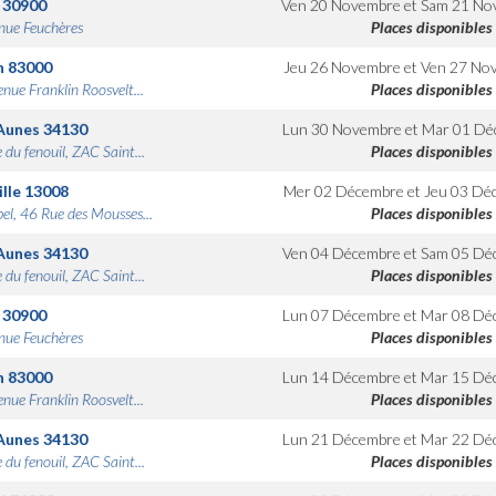
30900
Ven 20 Novembre
et
Sam 21 No
nue Feuchères
Places disponibles
n
83000
Jeu 26 Novembre
et
Ven 27 No
nue Franklin Roosvelt...
Places disponibles
Aunes
34130
Lun 30 Novembre
et
Mar 01 Dé
 du fenouil, ZAC Saint...
Places disponibles
lle
13008
Mer 02 Décembre
et
Jeu 03 Dé
bel, 46 Rue des Mousses...
Places disponibles
Aunes
34130
Ven 04 Décembre
et
Sam 05 Dé
 du fenouil, ZAC Saint...
Places disponibles
30900
Lun 07 Décembre
et
Mar 08 Dé
nue Feuchères
Places disponibles
n
83000
Lun 14 Décembre
et
Mar 15 Dé
nue Franklin Roosvelt...
Places disponibles
Aunes
34130
Lun 21 Décembre
et
Mar 22 Dé
 du fenouil, ZAC Saint...
Places disponibles