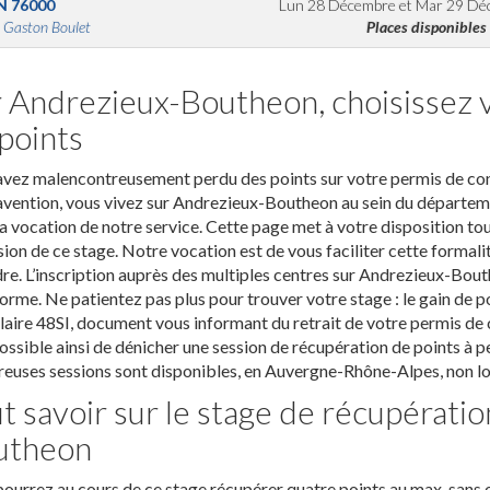
N
76000
Lun 28 Décembre
et
Mar 29 Dé
 Gaston Boulet
Places disponibles
 Andrezieux-Boutheon, choisissez v
points
vez malencontreusement perdu des points sur votre permis de condui
vention, vous vivez sur Andrezieux-Boutheon au sein du départemen
la vocation de notre service. Cette page met à votre disposition tou
sion de ce stage. Notre vocation est de vous faciliter cette formali
re. L’inscription auprès des multiples centres sur Andrezieux-Bouthe
orme. Ne patientez pas plus pour trouver votre stage : le gain de p
aire 48SI, document vous informant du retrait de votre permis de co
ossible ainsi de dénicher une session de récupération de points à pe
uses sessions sont disponibles, en Auvergne-Rhône-Alpes, non lo
t savoir sur le stage de récupérati
utheon
ourrez au cours de ce stage récupérer quatre points au max, sans o