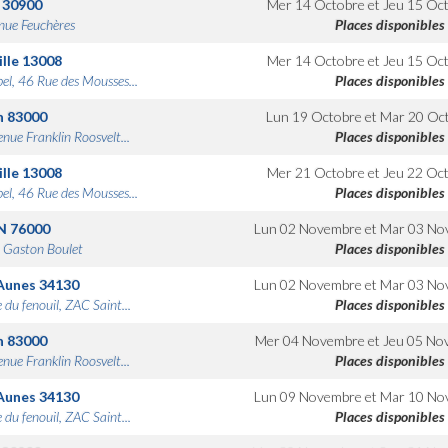
30900
Mer 14 Octobre
et
Jeu 15 Oc
nue Feuchères
Places disponibles
lle
13008
Mer 14 Octobre
et
Jeu 15 Oc
bel, 46 Rue des Mousses...
Places disponibles
n
83000
Lun 19 Octobre
et
Mar 20 Oc
nue Franklin Roosvelt...
Places disponibles
lle
13008
Mer 21 Octobre
et
Jeu 22 Oc
bel, 46 Rue des Mousses...
Places disponibles
N
76000
Lun 02 Novembre
et
Mar 03 No
 Gaston Boulet
Places disponibles
Aunes
34130
Lun 02 Novembre
et
Mar 03 No
 du fenouil, ZAC Saint...
Places disponibles
n
83000
Mer 04 Novembre
et
Jeu 05 No
nue Franklin Roosvelt...
Places disponibles
Aunes
34130
Lun 09 Novembre
et
Mar 10 No
 du fenouil, ZAC Saint...
Places disponibles