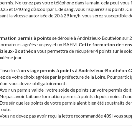
permis. Ne tenez pas votre téléphone dans la main, cela peut vous fa
0,25 et 0,40 mg d’alcool par L de sang, vous risquerez six points. Ci
ant la vitesse autorisée de 20 à 29 km/h, vous serez susceptible d
rmation permis à points
se déroule à Andrézieux-Bouthéon sur 2 
formateurs agréés : un psy et un BAFM.
Cette formation de sensib
ézieux-Bouthéon
vous permettra de récupérer 4 points sur le sol
xième jour .
'inscrire à
un stage permis à points à Andrézieux-Bouthéon 4
ez de votre choix agréée par la préfecture de la Loire. Pour partic
éon, vous devez obligatoirement :
Avoir un permis valide : votre solde de points sur votre permis doit
Ne pas avoir fait une formation permis à points depuis moins d'une
Être sûr que les points de votre permis aient bien été soustraits de 
route.
Vous ne devez pas avoir reçu la lettre recommandée 48SI vous sup