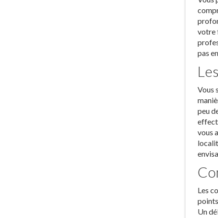
compre
profon
votre 
profes
pas en
Les
Vous s
manièr
peu de
effect
vous a
locali
envisa
Con
Les co
points
Un dél