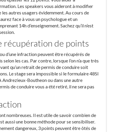
ormation. Les speakers vous aideront à modifier
ue les autres usagers évidemment. Au cours de
aurez face à vous un psychologue et un
omprenant 14h d’enseignement. Sachez qu’il n’est
session.
e récupération de points
 ou d’une infraction peuvent être récupérés de
selon les cas. Par contre, lorsque l’on n’a que très
avant qu’un retrait de permis de conduire soit
ons. Le stage sera impossible si le formulaire 48SI
. À Andrezieux-Boutheon ou dans une autre
rmis de conduire vous a été retiré, il ne sera pas
action
ont nombreuses. Il est utile de savoir combien de
est aussi une bonne méthode pour se sensibiliser.
ionnement dangereux, 3 points peuvent être ôtés de