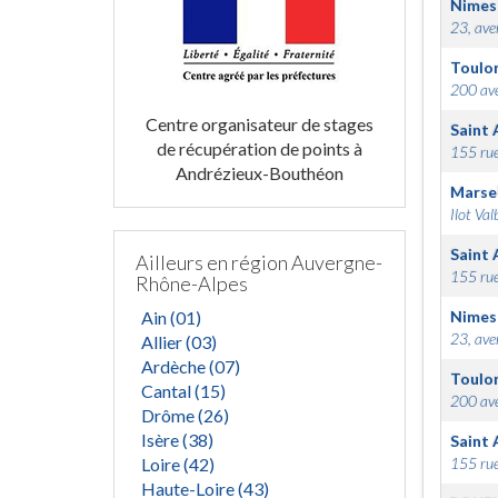
Nimes
23, ave
Toulo
200 ave
Centre organisateur de stages
Saint 
de récupération de points à
155 rue
Andrézieux-Bouthéon
Marsei
Ilot Val
Saint 
Ailleurs en région Auvergne-
155 rue
Rhône-Alpes
Ain (01)
Nimes
23, ave
Allier (03)
Ardèche (07)
Toulo
Cantal (15)
200 ave
Drôme (26)
Isère (38)
Saint 
Loire (42)
155 rue
Haute-Loire (43)