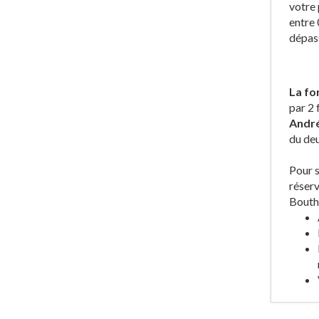
votre 
entre 
dépass
La fo
par 2 
Andr
du deu
Pour s
réserv
Bouth