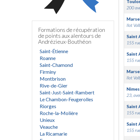
Toulo
200 ave
Marsei
Ilot Val
Formations de récupération
de points aux alentours de
Saint 
Andrézieux-Bouthéon
155 rue
Saint-Étienne
Saint 
Roanne
155 rue
Saint-Chamond
Firminy
Marsei
Ilot Val
Montbrison
Rive-de-Gier
Nimes
Saint-Just-Saint-Rambert
23, ave
Le Chambon-Feugerolles
Riorges
Saint 
Roche-la-Molière
155 rue
Unieux
Saint 
Veauche
155 rue
La Ricamarie