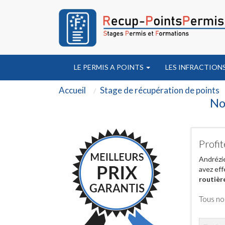
LE PERMIS A POINTS
LES INFRACTION
Accueil
Stage de récupération de points
No
Profit
Andrézi
avez eff
routièr
Tous no