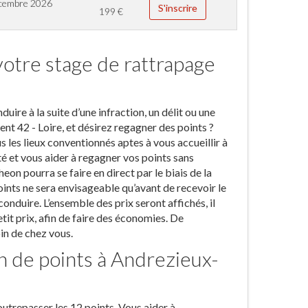
cembre 2026
S'inscrire
199
€
otre stage de rattrapage
re à la suite d’une infraction, un délit ou une
t 42 - Loire, et désirez regagner des points ?
s les lieux conventionnés aptes à vous accueillir à
té et vous aider à regagner vos points sans
on pourra se faire en direct par le biais de la
oints ne sera envisageable qu’avant de recevoir le
nduire. L’ensemble des prix seront affichés, il
tit prix, afin de faire des économies. De
in de chez vous.
on de points à Andrezieux-
utrepasser les 12 points. Vous aider à