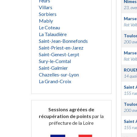
Feurs
Nimes
Villars
23, ave
Sorbiers
Marsei
Mably
Ilot Val
Le Coteau
La Talaudière
Toulo
Saint-Jean-Bonnefonds
200 ave
Saint-Priest-en-Jarez
Marsei
Saint-Genest-Lerpt
Ilot Val
Sury-le-Comtal
Saint-Galmier
ROUE
Chazelles-sur-Lyon
14 quai
La Grand-Croix
Saint 
155 rue
Toulo
Sessions agréées de
200 ave
récupération de points
par la
Saint 
préfecture de la Loire
155 rue