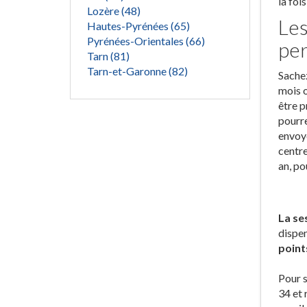
la foi
Lozère (48)
Les
Hautes-Pyrénées (65)
Pyrénées-Orientales (66)
pe
Tarn (81)
Tarn-et-Garonne (82)
Sachez
mois o
être p
pourre
envoyé
centre
an, po
La se
dispen
point
Pour s
34 et 