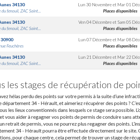
Aunes
34130
Lun 30 Novembre
et
Mar 01 Dé
 du fenouil, ZAC Saint...
Places disponibles
Aunes
34130
Ven 04 Décembre
et
Sam 05 Déc
 du fenouil, ZAC Saint...
Places disponibles
30900
Lun 07 Décembre
et
Mar 08 Déc
nue Feuchères
Places disponibles
Aunes
34130
Lun 21 Décembre
et
Mar 22 Déc
 du fenouil, ZAC Saint...
Places disponibles
s les stages de récupération de poi
vez hélas perdu des points sur votre permis à la suite d’une infrac
e département 34 - Hérault, et aimeriez récupérer des points ? C’es
ous les lieux conventionnés dans lesquels ce stage sera possible. L’
 et vous aider à regagner vos points de permis de conduire sans atten
un retrait de permis, vous ne pourrez plus regagner des points. L’in
ement 34 - Hérault pourra être effectuée directement sur le site. 
ions, pour chaque centre, cela permet de trouver un stage de récup