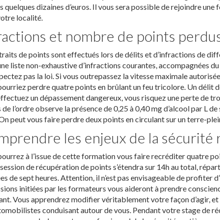
s quelques dizaines d’euros. Il vous sera possible de rejoindre une
otre localité.
ractions et nombre de points perdu
traits de points sont effectués lors de délits et d’infractions de dif
une liste non-exhaustive d’infractions courantes, accompagnées du
pectez pas la loi. Si vous outrepassez la vitesse maximale autorisé
ourriez perdre quatre points en brûlant un feu tricolore. Un délit de 
ffectuez un dépassement dangereux, vous risquez une perte de trois
 de l’ordre observe la présence de 0,25 à 0,40 mg d’alcool par L de 
 On peut vous faire perdre deux points en circulant sur un terre-plei
prendre les enjeux de la sécurité 
ourrez à l’issue de cette formation vous faire recréditer quatre poi
session de récupération de points s’étendra sur 14h au total, répar
es de sept heures. Attention, il n’est pas envisageable de profiter d
sions initiées par les formateurs vous aideront à prendre conscie
ant. Vous apprendrez modifier véritablement votre façon d’agir, et à
tomobilistes conduisant autour de vous. Pendant votre stage de réc