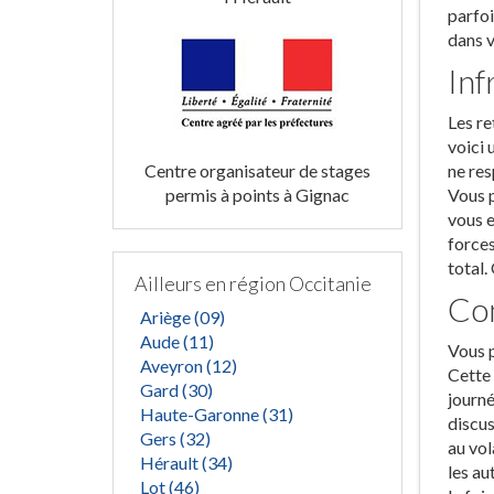
parfoi
dans v
Inf
Les re
voici 
Centre organisateur de stages
ne res
permis à points à Gignac
Vous p
vous e
forces
total.
Ailleurs en région Occitanie
Com
Ariège (09)
Aude (11)
Vous p
Aveyron (12)
Cette 
Gard (30)
journé
Haute-Garonne (31)
discus
Gers (32)
au vol
Hérault (34)
les au
Lot (46)