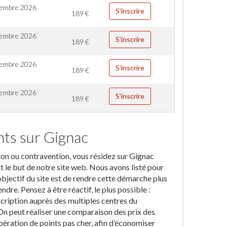
cembre 2026
S'inscrire
189
€
embre 2026
S'inscrire
189
€
embre 2026
S'inscrire
189
€
embre 2026
S'inscrire
189
€
nts sur Gignac
tion ou contravention, vous résidez sur Gignac
t le but de notre site web. Nous avons listé pour
objectif du site est de rendre cette démarche plus
dre. Pensez à être réactif, le plus possible :
scription auprès des multiples centres du
On peut réaliser une comparaison des prix des
ération de points pas cher, afin d’économiser