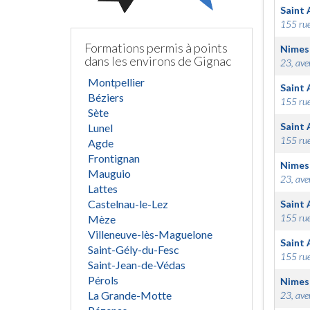
Saint 
155 rue
Formations permis à points
Nimes
dans les environs de Gignac
23, ave
Montpellier
Saint 
Béziers
155 rue
Sète
Saint 
Lunel
155 rue
Agde
Frontignan
Nimes
Mauguio
23, ave
Lattes
Castelnau-le-Lez
Saint 
155 rue
Mèze
Villeneuve-lès-Maguelone
Saint 
Saint-Gély-du-Fesc
155 rue
Saint-Jean-de-Védas
Pérols
Nimes
La Grande-Motte
23, ave