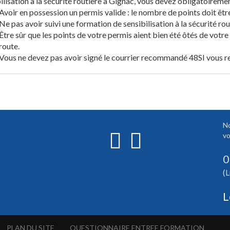
ilisation à la sécurité routière à Gignac, vous devez obligatoiremen
Avoir en possession un permis valide : le nombre de points doit être
Ne pas avoir suivi une formation de sensibilisation à la sécurité ro
Être sûr que les points de votre permis aient bien été ôtés de votre
route.
Vous ne devez pas avoir signé le courrier recommandé 48SI vous re
No
vo
0
(L
L
PLAN DU SITE
QUESTIONNAIRE ENTREE FORMATION