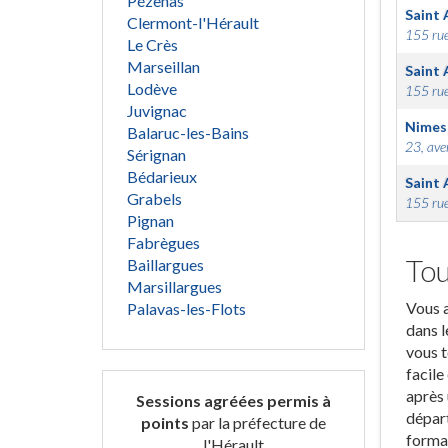
Pézenas
Saint 
Clermont-l'Hérault
155 rue
Le Crès
Marseillan
Saint 
Lodève
155 rue
Juvignac
Nimes
Balaruc-les-Bains
23, ave
Sérignan
Bédarieux
Saint 
Grabels
155 rue
Pignan
Fabrègues
Tou
Baillargues
Marsillargues
Vous a
Palavas-les-Flots
dans l
vous t
facile
après 
Sessions agréées permis à
départ
points
par la préfecture de
format
l'Hérault