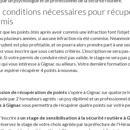
s par un psychologue et un professionnel de la sécurité routière.
 conditions nécessaires pour récupé
rmis
 que les points ôtés après avoir commis une infraction font l’obje
u plusieurs années, si aucune infraction n’a été commise. Néanmoin
rudent est plus profitable, et on pourra alors prendre part à une s
z vous inscrire que sous certains critères. L’inscription ne sera pas
. Si votre permis de conduire n’est pas valide, le stage ne sera pas 
 qui vous intéresse à Gignac ou ailleurs. Votre dernière formation 
ur espérer récupérer 4 points à nouveau.
ssion de récupération de points
s'opère à Gignac sur quatorze he
sée par 2 formateurs agréés : un psy diplômé et un professionnel d
s à Gignac
vous permettra de récupérer quatre points sur votre pe
'inscrire à
un stage de sensibilisation à la sécurité routière à 
réservez le stage de votre choix agréée par la préfecture de l'Hérau