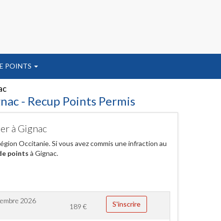
E POINTS
ac
gnac - Recup Points Permis
her à Gignac
égion Occitanie. Si vous avez commis une infraction au
de points
à Gignac.
tembre 2026
S'inscrire
189
€