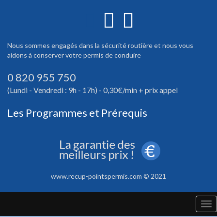
Nous sommes engagés dans la sécurité routière et nous vous
aidons à conserver votre permis de conduire
0 820 955 750
(Lundi - Vendredi : 9h - 17h) - 0,30€/min + prix appel
Les Programmes et Prérequis
www.recup-pointspermis.com © 2021
Tog
nav