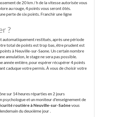
assement de 20 km / h de la vitesse autorisée vous
colore au rouge, 4 points vous seront ôtés.
ne perte de six points. Franchir une ligne
er ?
ont automatiquement restitués, après une période
otre total de points est trop bas, être prudent est
e points à Neuville-sur-Saone. Un certain nombre
une annulation, le stage ne sera pas possible.
ne année entière, pour espérer récupérer 4 points
ant caduque votre permis. À vous de choisir votre
ne sur 14 heures réparties en 2 jours
 un psychologue et un moniteur d'enseignement de
sécurité routière à Neuville-sur-Saône
vous
 lendemain du deuxième jour .