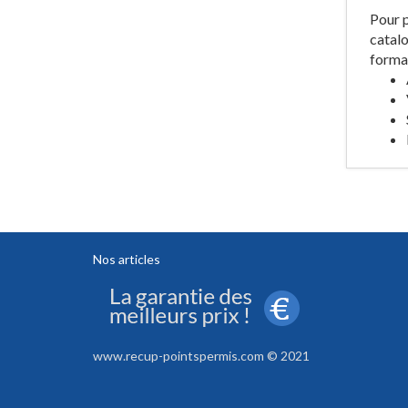
Pour p
catalo
format
Nos articles
www.recup-pointspermis.com © 2021