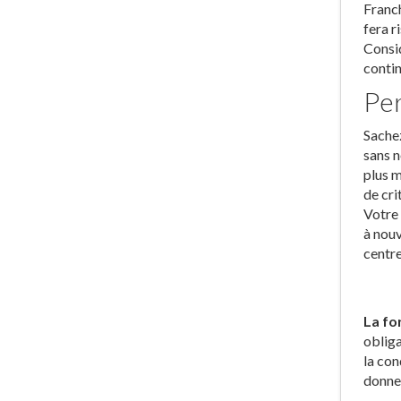
Franch
fera r
Consid
contin
Per
Sachez
sans n
plus m
de cri
Votre 
à nouv
centre
La fo
obliga
la con
donner