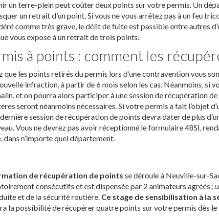
ir un terre-plein peut coûter deux points sur votre permis. Un dép
isquer un retrait d’un point. Si vous ne vous arrêtez pas à un feu tri
éré comme très grave, le délit de fuite est passible entre autres d’u
ue vous expose à un retrait de trois points.
mis à points : comment les récupér
 que les points retirés du permis lors d’une contravention vous s
ouvelle infraction, à partir de 6 mois selon les cas. Néanmoins, si v
alin, et on pourra alors participer à une session de récupération d
tères seront néanmoins nécessaires. Si votre permis a fait l’objet d’
dernière session de récupération de points devra dater de plus d’u
eau. Vous ne devrez pas avoir réceptionné le formulaire 48SI, rend
, dans n’importe quel département.
rmation de récupération de points
se déroule à Neuville-sur-Saô
toirement consécutifs et est dispensée par 2 animateurs agréés :
duite et de la sécurité routière.
Ce stage de sensibilisation à la 
a la possibilité de récupérer quatre points sur votre permis dès le