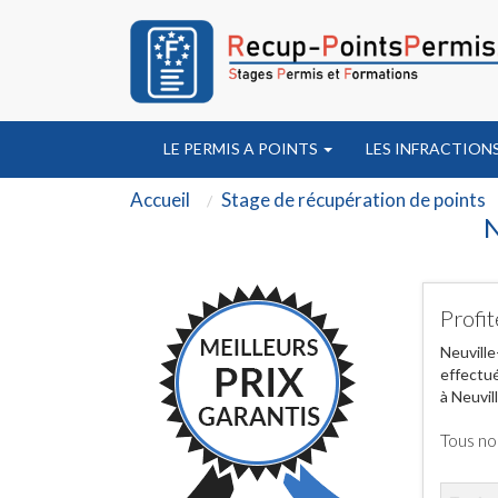
LE PERMIS A POINTS
LES INFRACTION
Accueil
Stage de récupération de points
N
Profit
Neuville
effectué
à Neuvil
Tous no