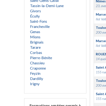
Saint-Genis-Laval
Nimes
Tassin-la-Demi-Lune
23, ave
Givors
Marsei
Écully
Ilot Val
Saint-Fons
Francheville
Toulo
Genas
200 ave
Mions
Marsei
Brignais
Ilot Val
Tarare
Corbas
ROUE
Pierre-Bénite
14 quai
Chassieu
Saint 
Craponne
155 rue
Feyzin
Dardilly
Toulo
Irigny
200 ave
Saint 
155 rue
Formations agréées permis à