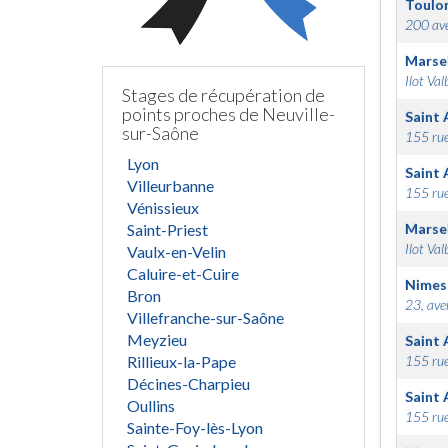
Toulo
200 ave
Marsei
Ilot Val
Stages de récupération de
points proches de Neuville-
Saint 
sur-Saône
155 rue
Lyon
Saint 
Villeurbanne
155 rue
Vénissieux
Saint-Priest
Marsei
Ilot Val
Vaulx-en-Velin
Caluire-et-Cuire
Nimes
Bron
23, ave
Villefranche-sur-Saône
Meyzieu
Saint 
Rillieux-la-Pape
155 rue
Décines-Charpieu
Saint 
Oullins
155 rue
Sainte-Foy-lès-Lyon