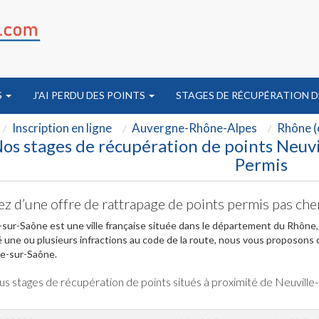
S
J'AI PERDU DES POINTS
STAGES DE RÉCUPÉRATION D
Inscription en ligne
Auvergne-Rhône-Alpes
Rhône (
os stages de récupération de points Neuvi
Permis
ez d’une offre de rattrapage de points permis pas che
-sur-Saône est une ville française située dans le département du Rhône
 une ou plusieurs infractions au code de la route, nous vous proposons 
le-sur-Saône.
us stages de récupération de points situés à proximité de Neuville