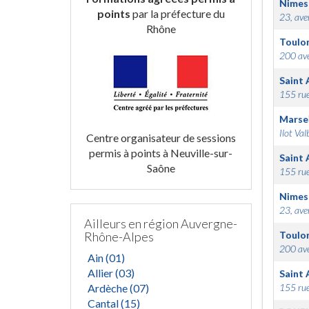
Nimes
points
par la préfecture du
23, ave
Rhône
Toulo
200 ave
Saint 
155 rue
Marsei
Ilot Val
Centre organisateur de sessions
permis à points à Neuville-sur-
Saint 
Saône
155 rue
Nimes
23, ave
Ailleurs en région Auvergne-
Rhône-Alpes
Toulo
200 ave
Ain (01)
Allier (03)
Saint 
Ardèche (07)
155 rue
Cantal (15)