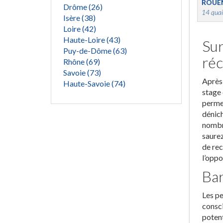
ROUE
Drôme (26)
14 quai
Isère (38)
Loire (42)
Haute-Loire (43)
Sur
Puy-de-Dôme (63)
réc
Rhône (69)
Savoie (73)
Après 
Haute-Savoie (74)
stage 
permet
dénich
nombre
saurez
de rec
l’oppo
Bar
Les pe
consci
potent