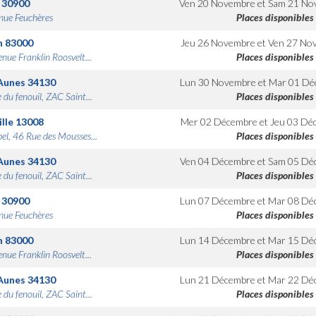
30900
Ven 20 Novembre
et
Sam 21 No
nue Feuchères
Places disponibles
n
83000
Jeu 26 Novembre
et
Ven 27 No
nue Franklin Roosvelt...
Places disponibles
Aunes
34130
Lun 30 Novembre
et
Mar 01 Dé
 du fenouil, ZAC Saint...
Places disponibles
lle
13008
Mer 02 Décembre
et
Jeu 03 Dé
bel, 46 Rue des Mousses...
Places disponibles
Aunes
34130
Ven 04 Décembre
et
Sam 05 Dé
 du fenouil, ZAC Saint...
Places disponibles
30900
Lun 07 Décembre
et
Mar 08 Dé
nue Feuchères
Places disponibles
n
83000
Lun 14 Décembre
et
Mar 15 Dé
nue Franklin Roosvelt...
Places disponibles
Aunes
34130
Lun 21 Décembre
et
Mar 22 Dé
 du fenouil, ZAC Saint...
Places disponibles