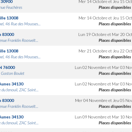
30900
Mer 14 Octobre
et
Jeu 15 Oc
nue Feuchères
Places disponibles
lle
13008
Mer 14 Octobre
et
Jeu 15 Oc
bel, 46 Rue des Mousses...
Places disponibles
n
83000
Lun 19 Octobre
et
Mar 20 Oc
nue Franklin Roosvelt...
Places disponibles
lle
13008
Mer 21 Octobre
et
Jeu 22 Oc
bel, 46 Rue des Mousses...
Places disponibles
N
76000
Lun 02 Novembre
et
Mar 03 No
 Gaston Boulet
Places disponibles
Aunes
34130
Lun 02 Novembre
et
Mar 03 No
 du fenouil, ZAC Saint...
Places disponibles
n
83000
Mer 04 Novembre
et
Jeu 05 No
nue Franklin Roosvelt...
Places disponibles
Aunes
34130
Lun 09 Novembre
et
Mar 10 No
 du fenouil, ZAC Saint...
Places disponibles