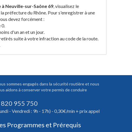
re à Neuville-sur-Saône 69
, visualisez le
la préfecture du Rhône. Pour s'enregistrer à une
 vous devez forcément :
 0.
ins d'un an et un jour.
etirés suite à votre infraction au code de la route.
.
us sommes engagés dans la sécurité routière et nous
us aidons à conserver votre permis de conduire
 820 955 750
undi - Vendredi : 9h - 17h) - 0,30€/min + prix appel
es Programmes et Prérequis