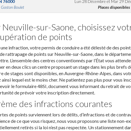
N
76000
Lun 28 Décembre
et
Mar 29 Dé
 Gaston Boulet
Places disponibles
 Neuville-sur-Saone, choisissez vot
upération de points
une infraction, votre permis de conduire a été délesté de des point
de rattrapage de points sur Neuville-sur-Saone, dans le départemen
tre. L’ensemble des centres conventionnés par l’État vous attenden
er en deux clics un centre proposant un stage dans les plus brefs d
 de stages sont disponibles, en Auvergne-Rhône-Alpes, dans votre v
 ainsi lequel est le moins cher. Ne patientez pas plus pour vous insc
evoir le formulaire 48SI, document vous informant du retrait de v
rtunité de prévoir votre inscription directement.
ème des infractions courantes
rtes de points surviennent lors de délits, d’infractions et de contra
ence de ce que vous risquez, nous vous proposons une liste non-ex
iellement retirés si la loi n’est pas respectée. Un stationnement da