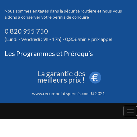
Nous sommes engagés dans la sécurité routière et nous vous
aidons à conserver votre permis de conduire
0 820 955 750
(Lundi - Vendredi : 9h - 17h) - 0,30€/min + prix appel
Les Programmes et Prérequis
www.recup-pointspermis.com © 2021
Tog
nav