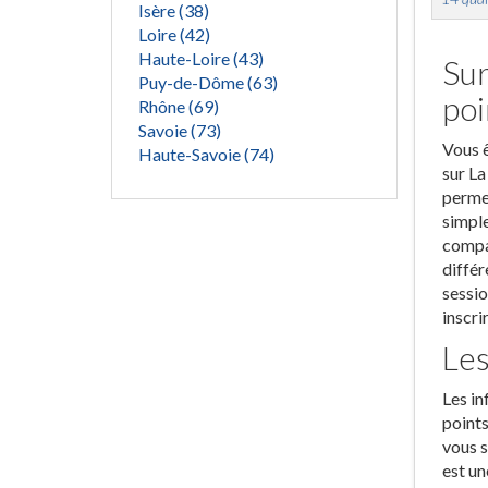
Isère (38)
Loire (42)
Haute-Loire (43)
Sur
Puy-de-Dôme (63)
poi
Rhône (69)
Savoie (73)
Vous ê
Haute-Savoie (74)
sur La
permet
simple
compar
différ
sessio
inscri
Les
Les in
points
vous s
est un