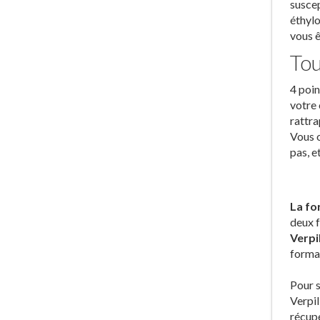
suscep
éthylo
vous ê
Tou
4 poin
votre 
rattra
Vous o
pas, e
La fo
deux f
Verpil
forma
Pour s
Verpil
récupé