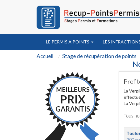
LE PERMIS A POINTS
LES INFRACTION
Accueil
Stage de récupération de points
No
Profit
La Verpi
effectué
La Verpil
Tous no
Toulo
200 ave