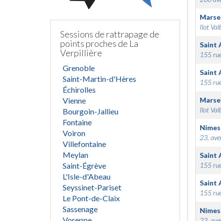
Marsei
Ilot Val
Sessions de rattrapage de
points proches de La
Saint 
Verpillière
155 rue
Grenoble
Saint 
Saint-Martin-d'Hères
155 rue
Échirolles
Vienne
Marsei
Ilot Val
Bourgoin-Jallieu
Fontaine
Nimes
Voiron
23, ave
Villefontaine
Meylan
Saint 
Saint-Égrève
155 rue
L'Isle-d'Abeau
Saint 
Seyssinet-Pariset
155 rue
Le Pont-de-Claix
Sassenage
Nimes
Voreppe
23, ave