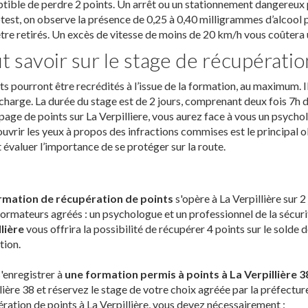
tible de perdre 2 points. Un arrêt ou un stationnement dangereux p
test, on observe la présence de 0,25 à 0,40 milligrammes d’alcool pa
tre retirés. Un excès de vitesse de moins de 20 km/h vous coûtera 
t savoir sur le stage de récupération
ts pourront être recrédités à l’issue de la formation, au maximum. I
charge. La durée du stage est de 2 jours, comprenant deux fois 7h
page de points sur La Verpilliere, vous aurez face à vous un psychol
uvrir les yeux à propos des infractions commises est le principal o
t évaluer l’importance de se protéger sur la route.
rmation de récupération de points
s'opère à La Verpillière sur 
ormateurs agréés : un psychologue et un professionnel de la sécuri
lière
vous offrira la possibilité de récupérer 4 points sur le solde
tion.
'enregistrer à
une formation permis à points à La Verpillière 3
lière 38 et réservez le stage de votre choix agréée par la préfecture 
ration de points à La Verpillière, vous devez nécessairement :