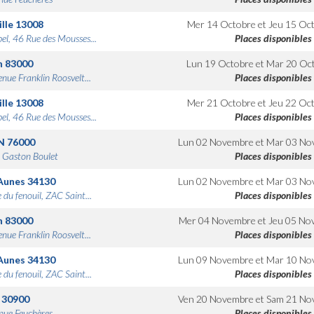
lle
13008
Mer 14 Octobre
et
Jeu 15 Oc
bel, 46 Rue des Mousses...
Places disponibles
n
83000
Lun 19 Octobre
et
Mar 20 Oc
nue Franklin Roosvelt...
Places disponibles
lle
13008
Mer 21 Octobre
et
Jeu 22 Oc
bel, 46 Rue des Mousses...
Places disponibles
N
76000
Lun 02 Novembre
et
Mar 03 No
 Gaston Boulet
Places disponibles
Aunes
34130
Lun 02 Novembre
et
Mar 03 No
 du fenouil, ZAC Saint...
Places disponibles
n
83000
Mer 04 Novembre
et
Jeu 05 No
nue Franklin Roosvelt...
Places disponibles
Aunes
34130
Lun 09 Novembre
et
Mar 10 No
 du fenouil, ZAC Saint...
Places disponibles
30900
Ven 20 Novembre
et
Sam 21 No
nue Feuchères
Places disponibles