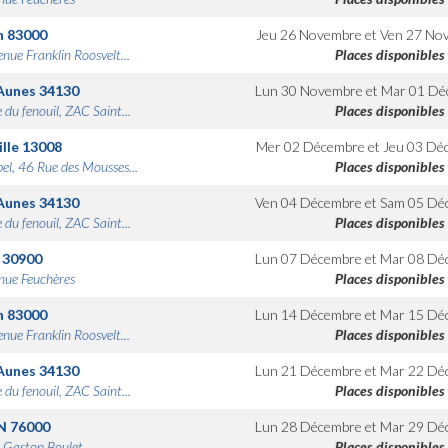
n
83000
Jeu 26 Novembre
et
Ven 27 No
nue Franklin Roosvelt...
Places disponibles
Aunes
34130
Lun 30 Novembre
et
Mar 01 Dé
 du fenouil, ZAC Saint...
Places disponibles
lle
13008
Mer 02 Décembre
et
Jeu 03 Dé
bel, 46 Rue des Mousses...
Places disponibles
Aunes
34130
Ven 04 Décembre
et
Sam 05 Dé
 du fenouil, ZAC Saint...
Places disponibles
30900
Lun 07 Décembre
et
Mar 08 Dé
nue Feuchères
Places disponibles
n
83000
Lun 14 Décembre
et
Mar 15 Dé
nue Franklin Roosvelt...
Places disponibles
Aunes
34130
Lun 21 Décembre
et
Mar 22 Dé
 du fenouil, ZAC Saint...
Places disponibles
N
76000
Lun 28 Décembre
et
Mar 29 Dé
 Gaston Boulet
Places disponibles