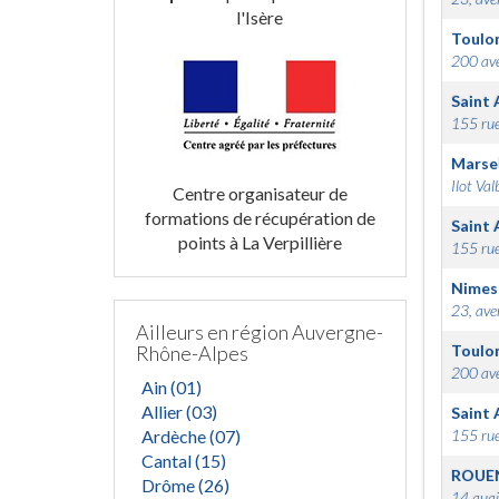
l'Isère
Toulo
200 ave
Saint 
155 rue
Marsei
Ilot Val
Centre organisateur de
formations de récupération de
Saint 
points à La Verpillière
155 rue
Nimes
23, ave
Ailleurs en région Auvergne-
Rhône-Alpes
Toulo
200 ave
Ain (01)
Allier (03)
Saint 
Ardèche (07)
155 rue
Cantal (15)
ROUE
Drôme (26)
14 quai