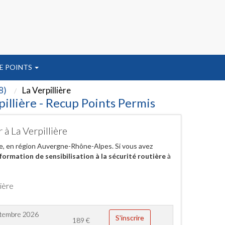
E POINTS
8)
La Verpillière
illière - Recup Points Permis
 à La Verpillière
ère, en région Auvergne-Rhône-Alpes. Si vous avez
formation de sensibilisation à la sécurité routière
à
ière
ptembre 2026
S'inscrire
189
€