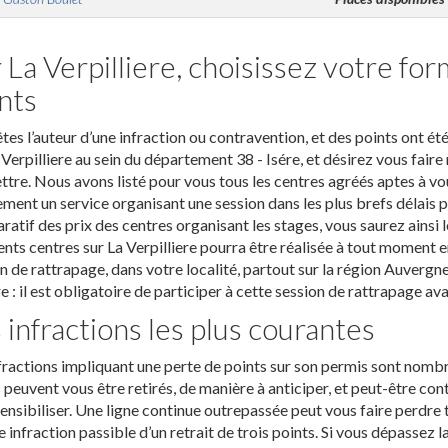
 La Verpilliere, choisissez votre fo
nts
tes l’auteur d’une infraction ou contravention, et des points ont ét
 Verpilliere au sein du département 38 - Isére, et désirez vous faire
tre. Nous avons listé pour vous tous les centres agréés aptes à vou
ment un service organisant une session dans les plus brefs délais p
atif des prix des centres organisant les stages, vous saurez ainsi le
ents centres sur La Verpilliere pourra être réalisée à tout moment en
n de rattrapage, dans votre localité, partout sur la région Auverg
re : il est obligatoire de participer à cette session de rattrapage av
 infractions les plus courantes
fractions impliquant une perte de points sur son permis sont nombr
 peuvent vous être retirés, de manière à anticiper, et peut-être cont
ensibiliser. Une ligne continue outrepassée peut vous faire perdre 
e infraction passible d’un retrait de trois points. Si vous dépassez 