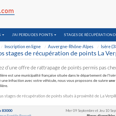
S
J'AI PERDU DES POINTS
STAGES DE RÉCUPÉRATION D
Inscription en ligne
Auvergne-Rhône-Alpes
Isère (3
s stages de récupération de points La Verp
ez d’une offre de rattrapage de points permis pas cher
llière est une municipalité française située dans le département de l'Is
 une infraction avec votre véhicule, nous vous proposons de suivre
une 
lière.
us stages de récupération de points situés à proximité de La Verpill
n
83000
Mer 09 Septembre
et
Jeu 10 Se
nue Franklin Roosvelt...
Places disponibles