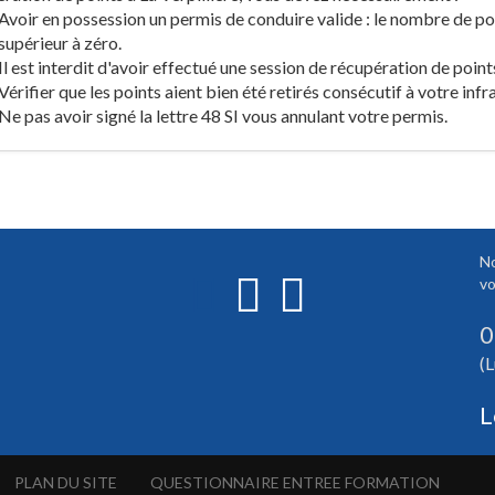
Avoir en possession un permis de conduire valide : le nombre de po
supérieur à zéro.
Il est interdit d'avoir effectué une session de récupération de point
Vérifier que les points aient bien été retirés consécutif à votre infr
Ne pas avoir signé la lettre 48 SI vous annulant votre permis.
No
vo
0
(L
L
PLAN DU SITE
QUESTIONNAIRE ENTREE FORMATION