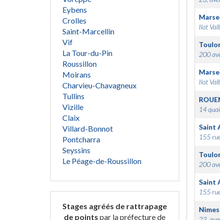
Eybens
Marsei
Crolles
Ilot Val
Saint-Marcellin
Vif
Toulo
La Tour-du-Pin
200 ave
Roussillon
Marsei
Moirans
Ilot Val
Charvieu-Chavagneux
Tullins
ROUE
Vizille
14 quai
Claix
Saint 
Villard-Bonnot
155 rue
Pontcharra
Seyssins
Toulo
Le Péage-de-Roussillon
200 ave
Saint 
155 rue
Stages agréés de rattrapage
Nimes
de points
par la préfecture de
23, ave