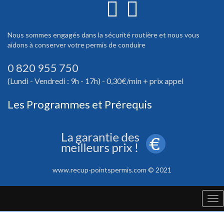
Nous sommes engagés dans la sécurité routière et nous vous
aidons à conserver votre permis de conduire
0 820 955 750
(Lundi - Vendredi : 9h - 17h) - 0,30€/min + prix appel
Les Programmes et Prérequis
www.recup-pointspermis.com © 2021
Tog
nav