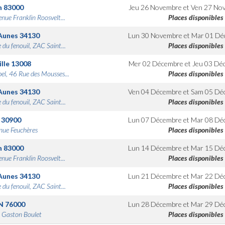
n
83000
Jeu 26 Novembre
et
Ven 27 No
nue Franklin Roosvelt...
Places disponibles
Aunes
34130
Lun 30 Novembre
et
Mar 01 Dé
 du fenouil, ZAC Saint...
Places disponibles
lle
13008
Mer 02 Décembre
et
Jeu 03 Dé
bel, 46 Rue des Mousses...
Places disponibles
Aunes
34130
Ven 04 Décembre
et
Sam 05 Dé
 du fenouil, ZAC Saint...
Places disponibles
30900
Lun 07 Décembre
et
Mar 08 Dé
nue Feuchères
Places disponibles
n
83000
Lun 14 Décembre
et
Mar 15 Dé
nue Franklin Roosvelt...
Places disponibles
Aunes
34130
Lun 21 Décembre
et
Mar 22 Dé
 du fenouil, ZAC Saint...
Places disponibles
N
76000
Lun 28 Décembre
et
Mar 29 Dé
 Gaston Boulet
Places disponibles