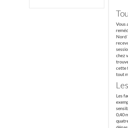
Tou
Vous a
remédi
Nord ?
recevo
sessio
chez v
trouve
cette 
tout 
Les
Les fa
exempl
sensib
0,40 m
quatre
dépass