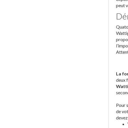
peut v
Dér
Quator
Wattig
propos
l’impo
Attent
La fo
deux f
Watti
second
Pour s
de vot
devez