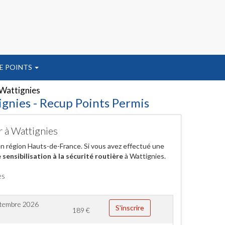
E POINTS
Wattignies
ignies - Recup Points Permis
r à Wattignies
en région Hauts-de-France. Si vous avez effectué une
sensibilisation à la sécurité routière
à Wattignies.
es
ptembre 2026
S'inscrire
189
€