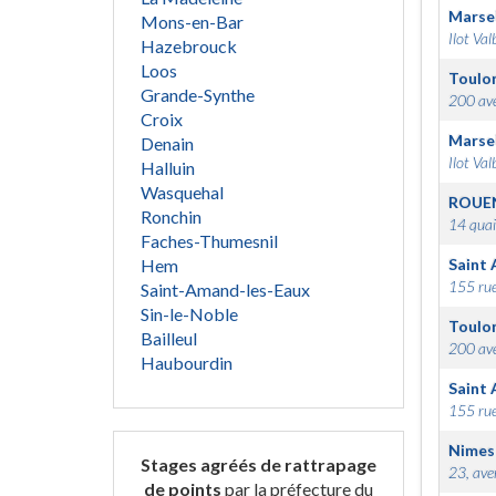
Marsei
Mons-en-Bar
Ilot Val
Hazebrouck
Loos
Toulo
Grande-Synthe
200 ave
Croix
Marsei
Denain
Ilot Val
Halluin
Wasquehal
ROUE
Ronchin
14 quai
Faches-Thumesnil
Hem
Saint 
155 rue
Saint-Amand-les-Eaux
Sin-le-Noble
Toulo
Bailleul
200 ave
Haubourdin
Saint 
155 rue
Nimes
Stages agréés de rattrapage
23, ave
de points
par la préfecture du