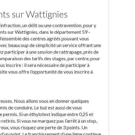
nts sur Wattignies
nfraction, un délit ou une contravention, pour y
nts sur Wattignies, dans le département 59 -
r l’ensemble des centres agréés pouvant vous
 avec beaucoup de simplicité un service offrant une
ez participer à une session de rattrapage, près de
omparaison des tarifs des stages, par centre, pour
inscrire : il sera nécessaire de participer à
ite vous offre l’opportunité de vous inscrire à
reuses. Nous allons vous en donner quelques
mis de conduire. Le but est aussi de vous
 le permis. Si un éthylotest indique entre 0,25 et
retirés. Si vous ne marquez pas l’arrêt à un stop,
reux, vous risquez une perte de 3 points. Un
 d’un point. Le franchissement d’une ligne continue