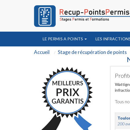
LE PERMIS A POINTS
LES INFRACTION
Accueil
Stage de récupération de points
N
Profit
Wattigni
infracti
Tous no
Toulo
200 ave