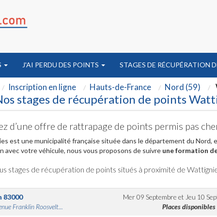
S
J'AI PERDU DES POINTS
STAGES DE RÉCUPÉRATION D
Inscription en ligne
Hauts-de-France
Nord (59)
os stages de récupération de points Watt
ez d’une offre de rattrapage de points permis pas che
es est une municipalité française située dans le département du Nord, 
on avec votre véhicule, nous vous proposons de suivre
une formation de 
us stages de récupération de points situés à proximité de Wattigni
n
83000
Mer 09 Septembre
et
Jeu 10 Se
nue Franklin Roosvelt...
Places disponibles