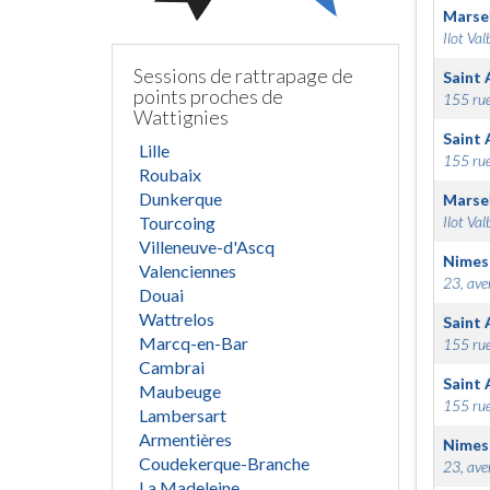
Marsei
Ilot Val
Sessions de rattrapage de
Saint 
points proches de
155 rue
Wattignies
Saint 
Lille
155 rue
Roubaix
Dunkerque
Marsei
Tourcoing
Ilot Val
Villeneuve-d'Ascq
Nimes
Valenciennes
23, ave
Douai
Wattrelos
Saint 
Marcq-en-Bar
155 rue
Cambrai
Saint 
Maubeuge
155 rue
Lambersart
Armentières
Nimes
Coudekerque-Branche
23, ave
La Madeleine