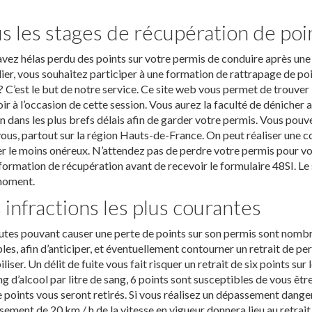
s les stages de récupération de poi
vez hélas perdu des points sur votre permis de conduire après une i
er, vous souhaitez participer à une formation de rattrapage de poi
 C’est le but de notre service. Ce site web vous permet de trouve
ir à l’occasion de cette session. Vous aurez la faculté de dénicher
n dans les plus brefs délais afin de garder votre permis. Vous pouv
ous, partout sur la région Hauts-de-France. On peut réaliser une c
r le moins onéreux. N’attendez pas de perdre votre permis pour vous 
formation de récupération avant de recevoir le formulaire 48SI. Le s
moment.
 infractions les plus courantes
utes pouvant causer une perte de points sur son permis sont nomb
es, afin d’anticiper, et éventuellement contourner un retrait de per
iliser. Un délit de fuite vous fait risquer un retrait de six points sur
g d’alcool par litre de sang, 6 points sont susceptibles de vous être 
 points vous seront retirés. Si vous réalisez un dépassement dange
ement de 20 km / h de la vitesse en vigueur donnera lieu au retrait