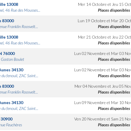
lle
13008
Mer 14 Octobre
et
Jeu 15 Oc
bel, 46 Rue des Mousses...
Places disponibles
n
83000
Lun 19 Octobre
et
Mar 20 Oc
nue Franklin Roosvelt...
Places disponibles
lle
13008
Mer 21 Octobre
et
Jeu 22 Oc
bel, 46 Rue des Mousses...
Places disponibles
N
76000
Lun 02 Novembre
et
Mar 03 No
 Gaston Boulet
Places disponibles
Aunes
34130
Lun 02 Novembre
et
Mar 03 No
 du fenouil, ZAC Saint...
Places disponibles
n
83000
Mer 04 Novembre
et
Jeu 05 No
nue Franklin Roosvelt...
Places disponibles
Aunes
34130
Lun 09 Novembre
et
Mar 10 No
 du fenouil, ZAC Saint...
Places disponibles
30900
Ven 20 Novembre
et
Sam 21 No
nue Feuchères
Places disponibles