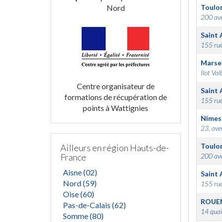
Nord
Toulo
200 ave
Saint 
155 rue
Marsei
Ilot Val
Centre organisateur de
Saint 
formations de récupération de
155 rue
points à Wattignies
Nimes
23, ave
Toulo
Ailleurs en région Hauts-de-
France
200 ave
Aisne (02)
Saint 
Nord (59)
155 rue
Oise (60)
ROUE
Pas-de-Calais (62)
14 quai
Somme (80)