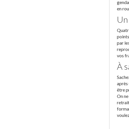
gendar
en rou
Un 
Quatre
points
par le
reprod
vos fr
À s
Sachez
après 
être p
On ne 
retrai
format
voulez