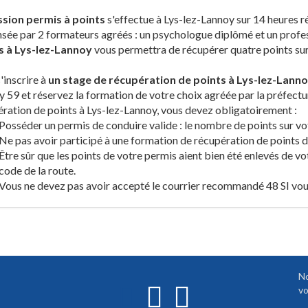
ssion permis à points
s'effectue à Lys-lez-Lannoy sur 14 heures r
sée par 2 formateurs agréés : un psychologue diplômé et un profes
s à Lys-lez-Lannoy
vous permettra de récupérer quatre points sur l
'inscrire à
un stage de récupération de points à Lys-lez-Lanno
 59 et réservez la formation de votre choix agréée par la préfectu
ration de points à Lys-lez-Lannoy, vous devez obligatoirement :
Posséder un permis de conduire valide : le nombre de points sur vot
Ne pas avoir participé à une formation de récupération de points de
Être sûr que les points de votre permis aient bien été enlevés de vo
code de la route.
Vous ne devez pas avoir accepté le courrier recommandé 48 SI vous
No
vo