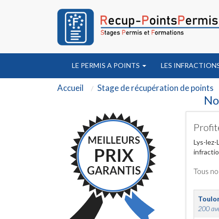
LE PERMIS A POINTS
LES INFRACTION
Accueil
Stage de récupération de points
No
Profit
Lys-lez-
infracti
Tous no
Toulo
200 ave