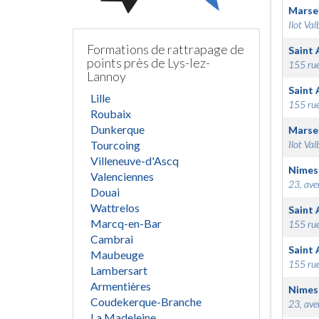
Marsei
Ilot Val
Formations de rattrapage de
Saint 
points près de Lys-lez-
155 rue
Lannoy
Saint 
Lille
155 rue
Roubaix
Dunkerque
Marsei
Tourcoing
Ilot Val
Villeneuve-d'Ascq
Nimes
Valenciennes
23, ave
Douai
Wattrelos
Saint 
Marcq-en-Bar
155 rue
Cambrai
Saint 
Maubeuge
155 rue
Lambersart
Armentières
Nimes
Coudekerque-Branche
23, ave
La Madeleine