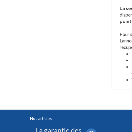
La se
dispen
point
Pour s
Lannoy
récupé
Nos articles