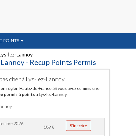
E POINTS
Lys-lez-Lannoy
z-Lannoy - Recup Points Permis
pas cher à Lys-lez-Lannoy
 en région Hauts-de-France. Si vous avez commis une
é permis à points
à Lys-lez-Lannoy.
Lannoy
ptembre 2026
S'inscrire
189
€