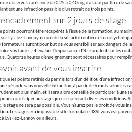
me observe la présence de 0,25 à 0,40 mg d’alcool par litre de san
lant est une infraction passible d’un retrait de trois points.
encadrement sur 2 jours de stage
 points pourront être récupérés à l’issue de la formation, au max
 sur Lys-lez-Lannoy, un pro de la sécurité routière et un psycholo
s formateurs auront pour but de vous sensibiliser aux dangers de l
uire vos fautes, et évaluer l’importance d’être prudent sur les rou
ais. Quatorze heures d’enseignement sont nécessaires pour remplir l
avoir avant de vous inscrire
 que les points retirés du permis lors d’un délit ou d’une infractio
une période sans nouvelle infraction, à partir de 6 mois selon les ca
rudent est plus malin, et il sera alors conseillé de participer à une
pourra participer au stage qu’en respectant diverses conditions. Si 
t, le stage ne sera pas possible. Vous n’aurez pas le droit de vous in
ion. Le stage sera impossible si le formulaire 48SI vous est parvenu.
 à Lys-lez-Lannoy ou ailleurs.