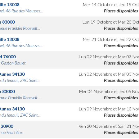
lle
13008
Mer 14 Octobre
et
Jeu 15 Oc
bel, 46 Rue des Mousses...
Places disponibles
n
83000
Lun 19 Octobre
et
Mar 20 Oc
nue Franklin Roosvelt...
Places disponibles
lle
13008
Mer 21 Octobre
et
Jeu 22 Oc
bel, 46 Rue des Mousses...
Places disponibles
N
76000
Lun 02 Novembre
et
Mar 03 No
 Gaston Boulet
Places disponibles
Aunes
34130
Lun 02 Novembre
et
Mar 03 No
 du fenouil, ZAC Saint...
Places disponibles
n
83000
Mer 04 Novembre
et
Jeu 05 No
nue Franklin Roosvelt...
Places disponibles
Aunes
34130
Lun 09 Novembre
et
Mar 10 No
 du fenouil, ZAC Saint...
Places disponibles
30900
Ven 20 Novembre
et
Sam 21 No
nue Feuchères
Places disponibles