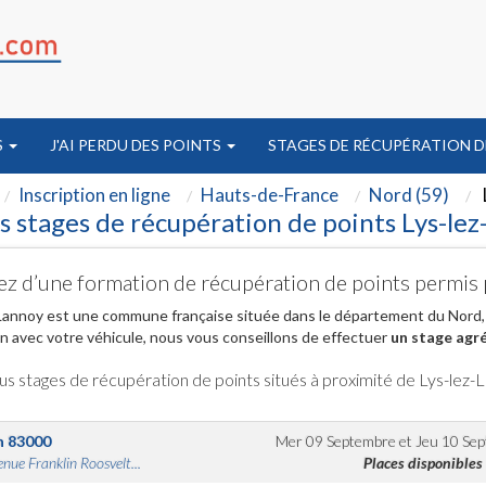
S
J'AI PERDU DES POINTS
STAGES DE RÉCUPÉRATION D
Inscription en ligne
Hauts-de-France
Nord (59)
s stages de récupération de points Lys-le
ez d’une formation de récupération de points permis 
Lannoy est une commune française située dans le département du Nord,
on avec votre véhicule, nous vous conseillons de effectuer
un stage agré
us stages de récupération de points situés à proximité de Lys-lez-
n
83000
Mer 09 Septembre
et
Jeu 10 Se
nue Franklin Roosvelt...
Places disponibles