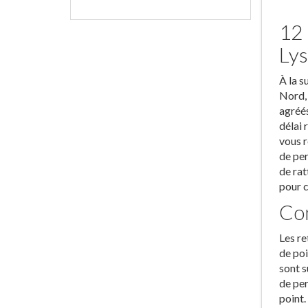
12 
Lys
À la s
Nord, 
agréés
délai 
vous r
de per
de rat
pour c
Con
Les re
de poi
sont s
de per
point.