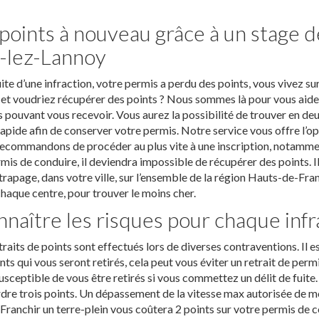
points à nouveau grâce à un stage d
-lez-Lannoy
uite d’une infraction, votre permis a perdu des points, vous vivez 
et voudriez récupérer des points ? Nous sommes là pour vous aider
 pouvant vous recevoir. Vous aurez la possibilité de trouver en deu
rapide afin de conserver votre permis. Notre service vous offre l’
ecommandons de procéder au plus vite à une inscription, notamment s
mis de conduire, il deviendra impossible de récupérer des points. Il
trapage, dans votre ville, sur l’ensemble de la région Hauts-de-Fra
haque centre, pour trouver le moins cher.
naître les risques pour chaque infr
traits de points sont effectués lors de diverses contraventions. I
nts qui vous seront retirés, cela peut vous éviter un retrait de permis
usceptible de vous être retirés si vous commettez un délit de fuite.
dre trois points. Un dépassement de la vitesse max autorisée de mo
 Franchir un terre-plein vous coûtera 2 points sur votre permis de co