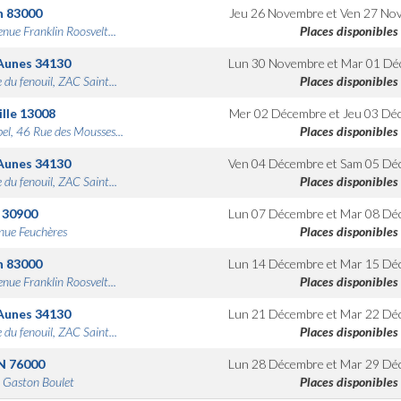
n
83000
Jeu 26 Novembre
et
Ven 27 No
nue Franklin Roosvelt...
Places disponibles
Aunes
34130
Lun 30 Novembre
et
Mar 01 Dé
 du fenouil, ZAC Saint...
Places disponibles
lle
13008
Mer 02 Décembre
et
Jeu 03 Dé
bel, 46 Rue des Mousses...
Places disponibles
Aunes
34130
Ven 04 Décembre
et
Sam 05 Dé
 du fenouil, ZAC Saint...
Places disponibles
30900
Lun 07 Décembre
et
Mar 08 Dé
nue Feuchères
Places disponibles
n
83000
Lun 14 Décembre
et
Mar 15 Dé
nue Franklin Roosvelt...
Places disponibles
Aunes
34130
Lun 21 Décembre
et
Mar 22 Dé
 du fenouil, ZAC Saint...
Places disponibles
N
76000
Lun 28 Décembre
et
Mar 29 Dé
 Gaston Boulet
Places disponibles