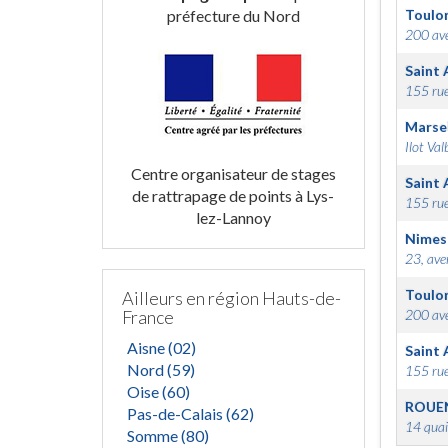
préfecture du Nord
Toulo
200 ave
Saint 
155 rue
Marsei
Ilot Val
Centre organisateur de stages
Saint 
de rattrapage de points à Lys-
155 rue
lez-Lannoy
Nimes
23, ave
Toulo
Ailleurs en région Hauts-de-
France
200 ave
Aisne (02)
Saint 
Nord (59)
155 rue
Oise (60)
ROUE
Pas-de-Calais (62)
14 quai
Somme (80)