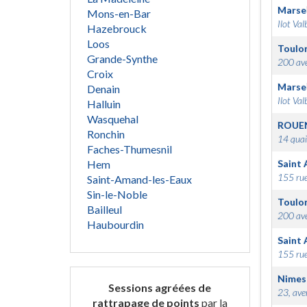
Marsei
Mons-en-Bar
Ilot Val
Hazebrouck
Loos
Toulo
Grande-Synthe
200 ave
Croix
Marsei
Denain
Ilot Val
Halluin
Wasquehal
ROUE
Ronchin
14 quai
Faches-Thumesnil
Hem
Saint 
155 rue
Saint-Amand-les-Eaux
Sin-le-Noble
Toulo
Bailleul
200 ave
Haubourdin
Saint 
155 rue
Nimes
Sessions agréées de
23, ave
rattrapage de points
par la