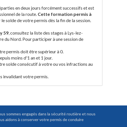
éparties en deux jours forcément successifs et est
sionnel de la route.
Cette formation permis à
e solde de votre permis dès la fin de la session.
y 59
, consultez la liste des stages à Lys-lez-
re du Nord. Pour participer à une session de
re permis doit être supérieur à 0.
puis moins d'1 an et 1 jour.
tre solde consécutif à votre ou vos infractions au
 invalidant votre permis.
us sommes engagés dans la sécurité routière et nous
us aidons à conserver votre permis de conduire