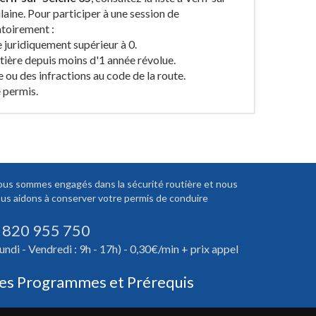
ilaine. Pour participer à une session de
atoirement :
e juridiquement supérieur à 0.
utière depuis moins d'1 année révolue.
e ou des infractions au code de la route.
 permis.
us sommes engagés dans la sécurité routière et nous
us aidons à conserver votre permis de conduire
 820 955 750
undi - Vendredi : 9h - 17h) - 0,30€/min + prix appel
es Programmes et Prérequis