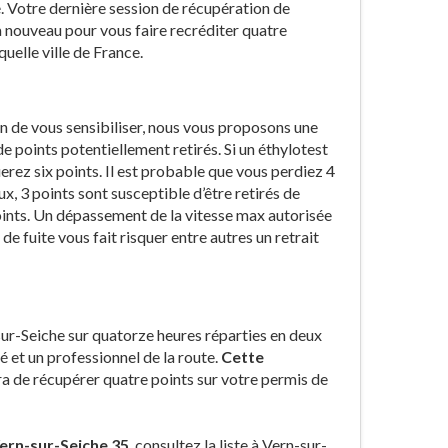
yé. Votre dernière session de récupération de
 à nouveau pour vous faire recréditer quatre
uelle ville de France.
in de vous sensibiliser, nous vous proposons une
 points potentiellement retirés. Si un éthylotest
erez six points. Il est probable que vous perdiez 4
, 3 points sont susceptible d’être retirés de
oints. Un dépassement de la vitesse max autorisée
de fuite vous fait risquer entre autres un retrait
sur-Seiche sur quatorze heures réparties en deux
é et un professionnel de la route.
Cette
 de récupérer quatre points sur votre permis de
Vern-sur-Seiche 35
, consultez la liste à Vern-sur-