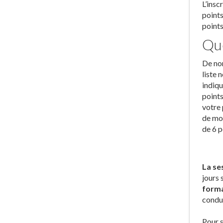
L’insc
points
points
Que
De nom
liste 
indiqu
points
votre 
de moi
de 6 p
La ses
jours 
forma
condui
Pour s