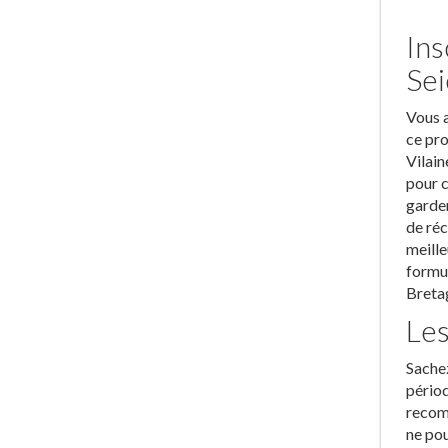
Ins
Sei
Vous a
ce pro
Vilain
pour c
garder
de réc
meille
formul
Breta
Les
Sachez
périod
recomm
ne pou