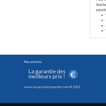
Seiche
sensib
Nos articles
www.recup-pointspermis.com © 2021