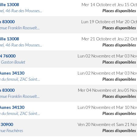
lle
13008
Mer 14 Octobre
et
Jeu 15 Oc
bel, 46 Rue des Mousses...
Places disponibles
n
83000
Lun 19 Octobre
et
Mar 20 Oc
nue Franklin Roosvelt...
Places disponibles
lle
13008
Mer 21 Octobre
et
Jeu 22 Oc
bel, 46 Rue des Mousses...
Places disponibles
N
76000
Lun 02 Novembre
et
Mar 03 No
 Gaston Boulet
Places disponibles
Aunes
34130
Lun 02 Novembre
et
Mar 03 No
 du fenouil, ZAC Saint...
Places disponibles
n
83000
Mer 04 Novembre
et
Jeu 05 No
nue Franklin Roosvelt...
Places disponibles
Aunes
34130
Lun 09 Novembre
et
Mar 10 No
 du fenouil, ZAC Saint...
Places disponibles
30900
Ven 20 Novembre
et
Sam 21 No
nue Feuchères
Places disponibles