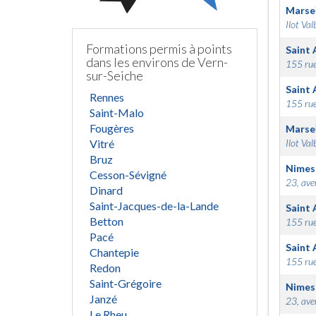
Marsei
Ilot Val
Formations permis à points
Saint 
dans les environs de Vern-
155 rue
sur-Seiche
Saint 
Rennes
155 rue
Saint-Malo
Fougères
Marsei
Vitré
Ilot Val
Bruz
Nimes
Cesson-Sévigné
23, ave
Dinard
Saint-Jacques-de-la-Lande
Saint 
Betton
155 rue
Pacé
Saint 
Chantepie
155 rue
Redon
Saint-Grégoire
Nimes
Janzé
23, ave
Le Rheu