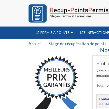
LE PERMIS A POINTS
LES INFRACTION
Accueil
Stage de récupération de points
Nos
Profit
Vern-sur
infracti
Tous no
Toulo
200 ave