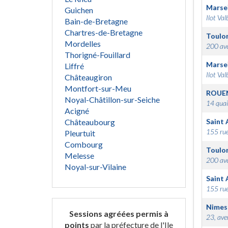
Marsei
Guichen
Ilot Val
Bain-de-Bretagne
Chartres-de-Bretagne
Toulo
Mordelles
200 ave
Thorigné-Fouillard
Marsei
Liffré
Ilot Val
Châteaugiron
Montfort-sur-Meu
ROUE
Noyal-Châtillon-sur-Seiche
14 quai
Acigné
Châteaubourg
Saint 
155 rue
Pleurtuit
Combourg
Toulo
Melesse
200 ave
Noyal-sur-Vilaine
Saint 
155 rue
Nimes
Sessions agréées permis à
23, ave
points
par la préfecture de l'Ile