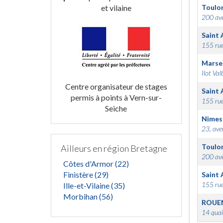
et vilaine
Toulo
200 ave
Saint 
155 rue
Marsei
Ilot Val
Centre organisateur de stages
Saint 
permis à points à Vern-sur-
155 rue
Seiche
Nimes
23, ave
Toulo
Ailleurs en région Bretagne
200 ave
Côtes d'Armor (22)
Finistère (29)
Saint 
155 rue
Ille-et-Vilaine (35)
Morbihan (56)
ROUE
14 quai