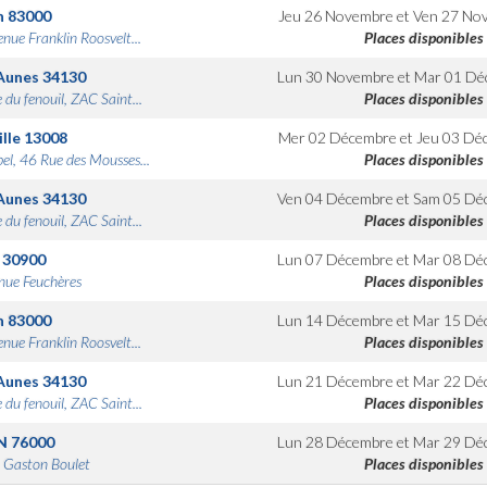
n
83000
Jeu 26 Novembre
et
Ven 27 No
nue Franklin Roosvelt...
Places disponibles
Aunes
34130
Lun 30 Novembre
et
Mar 01 Dé
 du fenouil, ZAC Saint...
Places disponibles
lle
13008
Mer 02 Décembre
et
Jeu 03 Dé
bel, 46 Rue des Mousses...
Places disponibles
Aunes
34130
Ven 04 Décembre
et
Sam 05 Dé
 du fenouil, ZAC Saint...
Places disponibles
30900
Lun 07 Décembre
et
Mar 08 Dé
nue Feuchères
Places disponibles
n
83000
Lun 14 Décembre
et
Mar 15 Dé
nue Franklin Roosvelt...
Places disponibles
Aunes
34130
Lun 21 Décembre
et
Mar 22 Dé
 du fenouil, ZAC Saint...
Places disponibles
N
76000
Lun 28 Décembre
et
Mar 29 Dé
 Gaston Boulet
Places disponibles