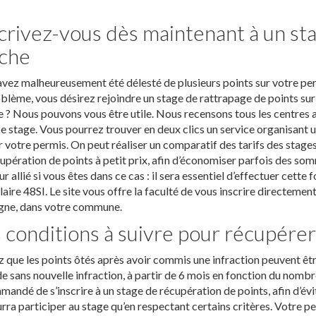
crivez-vous dès maintenant à un st
che
vez malheureusement été délesté de plusieurs points sur votre perm
blème, vous désirez rejoindre un stage de rattrapage de points sur 
e ? Nous pouvons vous être utile. Nous recensons tous les centres 
e stage. Vous pourrez trouver en deux clics un service organisant u
 votre permis. On peut réaliser un comparatif des tarifs des stages
upération de points à petit prix, afin d’économiser parfois des som
ur allié si vous êtes dans ce cas : il sera essentiel d’effectuer cet
aire 48SI. Le site vous offre la faculté de vous inscrire directeme
gne, dans votre commune.
 conditions à suivre pour récupérer
 que les points ôtés après avoir commis une infraction peuvent ê
e sans nouvelle infraction, à partir de 6 mois en fonction du nombre
andé de s’inscrire à un stage de récupération de points, afin d’évi
rra participer au stage qu’en respectant certains critères. Votre pe