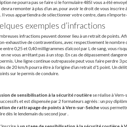
ription ne pourra pas se faire si le formulaire 48SI vous a été envo
 devra remonter à plus d’un an, pour avoir le droit de vous inscrire
. Il vous appartiendra de sélectionner votre centre, dans n’importe q
lques exemples d’infractions
breuses infractions peuvent donner lieu à un retrait de points. Af
non-exhaustive de contraventions, avec respectivement le nombre de
e entre 0,25 et 0,40 milligrammes d’alcool par L de sang, vous risqu
 en ne vous arrêtant pas à un stop. En cas de dépassement dangereux
permis. Une ligne continue outrepassée peut vous faire perdre 3 p
ns de 20 km/h pourra être à l’origine d’un retrait d’1 point. Un délit 
oints sur le permis de conduire.
sion de sensibilisation à la sécurité routière
se réalise à Vern-
successifs et est dispensée par 2 formateurs agréés : un psy diplôm
tion de rattrapage de points à Vern-sur-Seiche
vous permettra
re dès le lendemain du second jour .
'inscrire à
un stage de sensibilisation à la sécurité routière à 