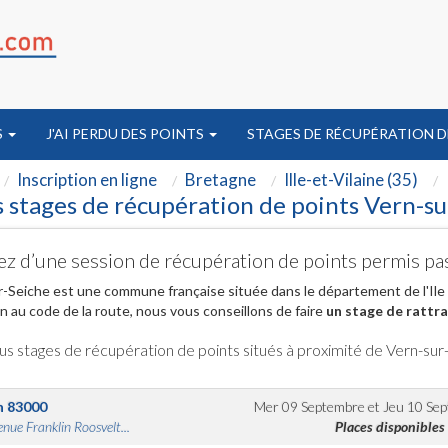
S
J'AI PERDU DES POINTS
STAGES DE RÉCUPÉRATION D
Inscription en ligne
Bretagne
Ille-et-Vilaine (35)
 stages de récupération de points Vern-su
ez d’une session de récupération de points permis pa
-Seiche est une commune française située dans le département de l'Ile e
on au code de la route, nous vous conseillons de faire
un stage de rattr
us stages de récupération de points situés à proximité de Vern-sur
n
83000
Mer 09 Septembre
et
Jeu 10 Se
nue Franklin Roosvelt...
Places disponibles