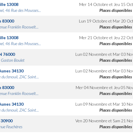
lle
13008
Mer 14 Octobre
et
Jeu 15 Oc
bel, 46 Rue des Mousses...
Places disponibles
n
83000
Lun 19 Octobre
et
Mar 20 Oc
nue Franklin Roosvelt...
Places disponibles
lle
13008
Mer 21 Octobre
et
Jeu 22 Oc
bel, 46 Rue des Mousses...
Places disponibles
N
76000
Lun 02 Novembre
et
Mar 03 No
 Gaston Boulet
Places disponibles
Aunes
34130
Lun 02 Novembre
et
Mar 03 No
 du fenouil, ZAC Saint...
Places disponibles
n
83000
Mer 04 Novembre
et
Jeu 05 No
nue Franklin Roosvelt...
Places disponibles
Aunes
34130
Lun 09 Novembre
et
Mar 10 No
 du fenouil, ZAC Saint...
Places disponibles
30900
Ven 20 Novembre
et
Sam 21 No
nue Feuchères
Places disponibles