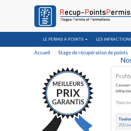
LE PERMIS A POINTS
LES INFRACTION
Accueil
Stage de récupération de points
Nos
Profit
Cesson-S
infracti
Tous no
Toulo
200 ave