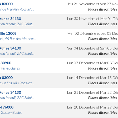
n
83000
Jeu 26 Novembre
et
Ven 27 No
nue Franklin Roosvelt...
Places disponibles
Aunes
34130
Lun 30 Novembre
et
Mar 01 Dé
 du fenouil, ZAC Saint...
Places disponibles
lle
13008
Mer 02 Décembre
et
Jeu 03 Dé
bel, 46 Rue des Mousses...
Places disponibles
Aunes
34130
Ven 04 Décembre
et
Sam 05 Dé
 du fenouil, ZAC Saint...
Places disponibles
30900
Lun 07 Décembre
et
Mar 08 Dé
nue Feuchères
Places disponibles
n
83000
Lun 14 Décembre
et
Mar 15 Dé
nue Franklin Roosvelt...
Places disponibles
Aunes
34130
Lun 21 Décembre
et
Mar 22 Dé
 du fenouil, ZAC Saint...
Places disponibles
N
76000
Lun 28 Décembre
et
Mar 29 Dé
 Gaston Boulet
Places disponibles