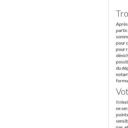
Tro
Après 
partic
sommes
pour c
pour r
dénich
possib
du dép
notamm
formul
Vot
Il n’e
ne ser
points
sensib
pas, e