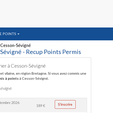
E POINTS
Cesson-Sévigné
-Sévigné - Recup Points Permis
cher à Cesson-Sévigné
t vilaine, en région Bretagne. Si vous avez commis une
is à points
à Cesson-Sévigné.
Sévigné
ptembre 2026
S'inscrire
189
€