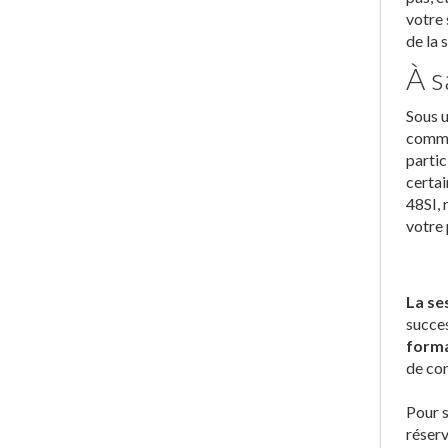
votre 
de la 
À s
Sous u
commis
partic
certai
48SI, 
votre 
La se
succes
forma
de con
Pour s
réserv