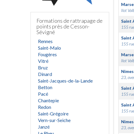
Marsei
Ilot Val
Formations de rattrapage de
Saint 
points près de Cesson-
155 rue
Sévigné
Saint 
Rennes
155 rue
Saint-Malo
Fougères
Marsei
Vitré
Ilot Val
Bruz
Nimes
Dinard
23, ave
Saint-Jacques-de-la-Lande
Betton
Saint 
Pacé
155 rue
Chantepie
Saint 
Redon
155 rue
Saint-Grégoire
Vern-sur-Seiche
Nimes
Janzé
23, ave
Le Rheu