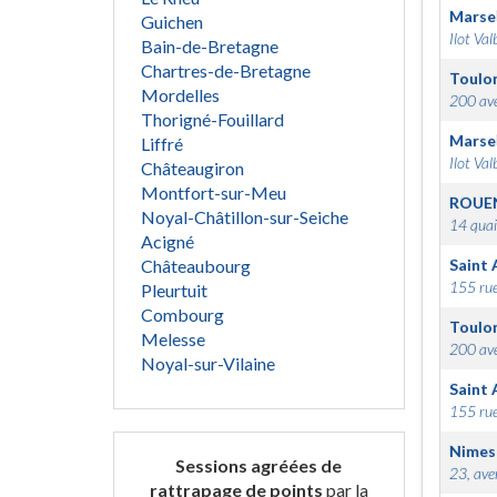
Marsei
Guichen
Ilot Val
Bain-de-Bretagne
Chartres-de-Bretagne
Toulo
Mordelles
200 ave
Thorigné-Fouillard
Marsei
Liffré
Ilot Val
Châteaugiron
Montfort-sur-Meu
ROUE
Noyal-Châtillon-sur-Seiche
14 quai
Acigné
Châteaubourg
Saint 
155 rue
Pleurtuit
Combourg
Toulo
Melesse
200 ave
Noyal-sur-Vilaine
Saint 
155 rue
Nimes
Sessions agréées de
23, ave
rattrapage de points
par la