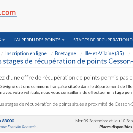
S
J'AI PERDU DES POINTS
STAGES DE RÉCUPÉRATION D
Inscription en ligne
Bretagne
Ille-et-Vilaine (35)
 stages de récupération de points Cesson
ez d’une offre de récupération de points permis pas 
évigné est une commune française située dans le département de l'Ile e
on avec votre véhicule, nous vous conseillons de effectuer
un stage perm
us stages de récupération de points situés à proximité de Cesson-
n
83000
Mer 09 Septembre
et
Jeu 10 Se
nue Franklin Roosvelt...
Places disponibles