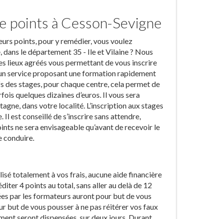
e points à Cesson-Sevigne
eurs points, pour y remédier, vous voulez
 dans le département 35 - Ile et Vilaine ? Nous
s lieux agréés vous permettant de vous inscrire
t un service proposant une formation rapidement
fs des stages, pour chaque centre, cela permet de
fois quelques dizaines d’euros. Il vous sera
agne, dans votre localité. L’inscription aux stages
Il est conseillé de s’inscrire sans attendre,
oints ne sera envisageable qu’avant de recevoir le
e conduire.
alisé totalement à vos frais, aucune aide financière
iter 4 points au total, sans aller au delà de 12
tiées par les formateurs auront pour but de vous
r but de vous pousser à ne pas réitérer vos faux
ement seront dispensées, sur deux jours. Durant