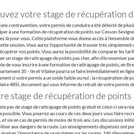
uvez votre stage de récupération d
une contravention, votre permis de conduire a été délesté de plusi
iper à une formation de récupération de points sur Cesson-Sevigne,
 là pour vous. Cette plateforme vous donne accès à l’ensemble de
ette session. Vous aurez l’opportunité de trouver très simplemen
écupérer vos points. Vous aurez la possibilité de comparer les tari
er un stage de rattrapage de points pas cher, afin d’économiser par
le de vous inscrire à une formation de rattrapage de points, en Bret
artement 35 - Ile et Vilaine pourra se faire immédiatement en ligne. 
ent si votre permis a un solde faible ou nul : la récupération de p
aire 48SI, document qui vous informe du retrait de votre permis d
re stage de récupération de points
xiste pas de stage de rattrapage de points gratuit et celui-ci sera ré
a possible. Vous pourrez au cours de ces deux jours vous faire recréd
, et six en cas de permis de moins de trois ans. Les discussions ini
iliser aux dangers de la route. Les enseignements dispensés ont pou
t évaluer l’importance de se protéger sur les routes. 14h d’enseign