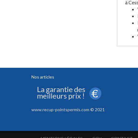
à Cess
Nos articles
www.recup-pointspermis.com © 2021