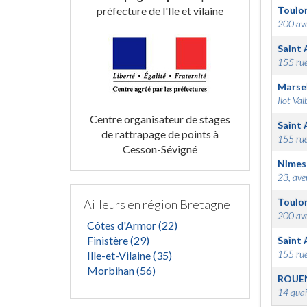
préfecture de l'Ile et vilaine
Toulo
200 ave
Saint 
155 rue
Marsei
Ilot Val
Centre organisateur de stages
Saint 
de rattrapage de points à
155 rue
Cesson-Sévigné
Nimes
23, ave
Toulo
Ailleurs en région Bretagne
200 ave
Côtes d'Armor (22)
Finistère (29)
Saint 
155 rue
Ille-et-Vilaine (35)
Morbihan (56)
ROUE
14 quai