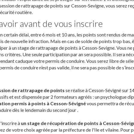
session de rattrapage de points sur Cesson-Sevigne, vous serez reç
sécurité routière.
avoir avant de vous inscrire
n certain délai, entre 6 mois et 10 ans, les points sont rendus de m
 de nouvelle infraction. Mais en cas de solde de points trop bas, ê
iper à un stage de rattrapage de points à Cesson-Sevigne. Vous ne 
ns critères. Une seule participation par an sera possible. Il sera né
rendant caduque votre permis de conduire. Vous serez libre de sélec
permis de conduire n’est pas valide, il ne sera pas possible de s’inscr
ssion de rattrapage de points
se réalise à Cesson-Sévigné sur 1
sifs et est dispensée par 2 formateurs agréés : un psychologue dip
tion permis à points à Cesson-Sévigné
vous permettra de récup
duire dès le lendemain du second jour .
'inscrire à
un stage de récupération de points à Cesson-Sévig
ez de votre choix agréée par la préfecture de l'Ile et vilaine. Pour 