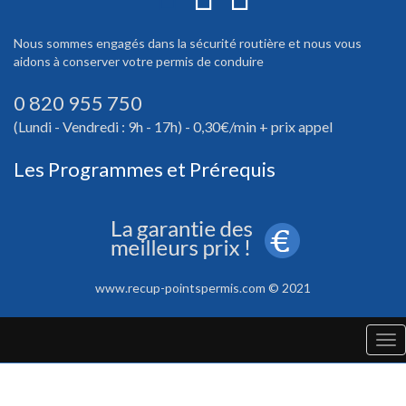
Nous sommes engagés dans la sécurité routière et nous vous
aidons à conserver votre permis de conduire
0 820 955 750
(Lundi - Vendredi : 9h - 17h) - 0,30€/min + prix appel
Les Programmes et Prérequis
www.recup-pointspermis.com © 2021
Tog
nav