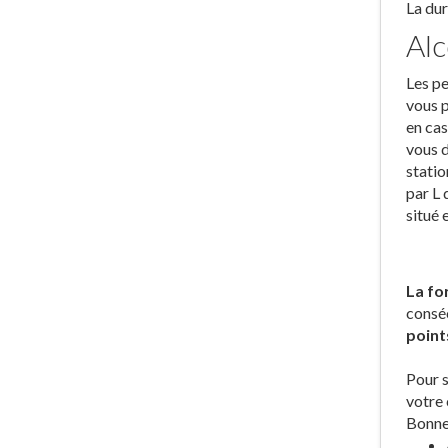
La dur
Alc
Les pe
vous p
en cas
vous d
statio
par L 
situé 
La fo
conséc
point
Pour s
votre 
Bonnev