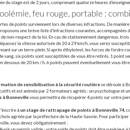
ée du stage est de 2 jours, comprenant quatorze heures d’enseign
oolémie, feu rouge, portable : combi
rtes de points surviennent lors de diverses infractions. De manière
roposons une brève liste d’infractions courantes, accompagnées 
 de non-respect de la loi. En cas de stationnement dangereux, trois 
épassez la vitesse autorisée de 20 à 29 km/h, vous serez susceptib
nnant sur un terre-plein. Si après éthylotest, les forces de l’ordre 
de sang, six points sont susceptibles de vous être retirés. 1 point s
en dessous de 20 km / h. 6 points peuvent éventuellement vous être 
rmation de sensibilisation à la sécurité routière
se déroule à Bo
utifs et est animée par 2 formateurs agréés : un psychologue et
s à Bonneville
vous permettra de récupérer 4 points sur votre per
'inscrire à
un stage de rattrapage de points à Bonneville 74
, c
choix agréée par la préfecture de la Haute-Savoie. Pour participer 
ille, vous devez obligatoirement :
Avoir un permis valide : votre solde de points doit être supérieur à 