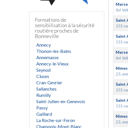
Marsei
Ilot Val
Formations de
Saint 
sensibilisation à la sécurité
155 rue
routière proches de
Bonneville
Saint 
155 rue
Annecy
Thonon-les-Bains
Marsei
Annemasse
Ilot Val
Annecy-le-Vieux
Nimes
Seynod
23, ave
Cluses
Cran-Gevrier
Saint 
Sallanches
155 rue
Rumilly
Saint 
Saint-Julien-en-Genevois
155 rue
Passy
Gaillard
Nimes
La Roche-sur-Foron
23, ave
Chamonix-Mont-Blanc