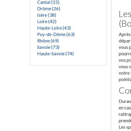
Cantal (15)
Drôme (26)
Les
Isère (38)
(Bo
Loire (42)
Haute-Loire (43)
Puy-de-Dôme (63)
Après 
Rhône (69)
départ
Savoie (73)
vous p
Haute-Savoie (74)
pourre
vos po
vous s
votre 
points
Com
Durant
en cas
rattra
prendr
Les sp