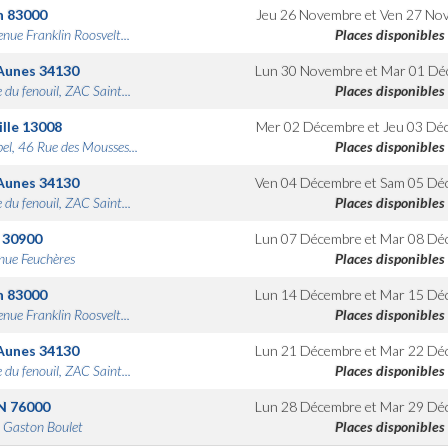
n
83000
Jeu 26 Novembre
et
Ven 27 No
nue Franklin Roosvelt...
Places disponibles
Aunes
34130
Lun 30 Novembre
et
Mar 01 Dé
 du fenouil, ZAC Saint...
Places disponibles
lle
13008
Mer 02 Décembre
et
Jeu 03 Dé
bel, 46 Rue des Mousses...
Places disponibles
Aunes
34130
Ven 04 Décembre
et
Sam 05 Dé
 du fenouil, ZAC Saint...
Places disponibles
30900
Lun 07 Décembre
et
Mar 08 Dé
nue Feuchères
Places disponibles
n
83000
Lun 14 Décembre
et
Mar 15 Dé
nue Franklin Roosvelt...
Places disponibles
Aunes
34130
Lun 21 Décembre
et
Mar 22 Dé
 du fenouil, ZAC Saint...
Places disponibles
N
76000
Lun 28 Décembre
et
Mar 29 Dé
 Gaston Boulet
Places disponibles