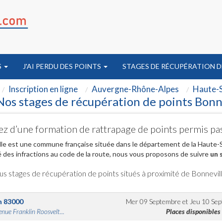
S
J'AI PERDU DES POINTS
STAGES DE RÉCUPÉRATION D
Inscription en ligne
Auvergne-Rhône-Alpes
Haute-S
Nos stages de récupération de points Bonn
ez d’une formation de rattrapage de points permis pa
le est une commune française située dans le département de la Haute-
 des infractions au code de la route, nous vous proposons de suivre
un 
us stages de récupération de points situés à proximité de Bonnevil
n
83000
Mer 09 Septembre
et
Jeu 10 Se
nue Franklin Roosvelt...
Places disponibles