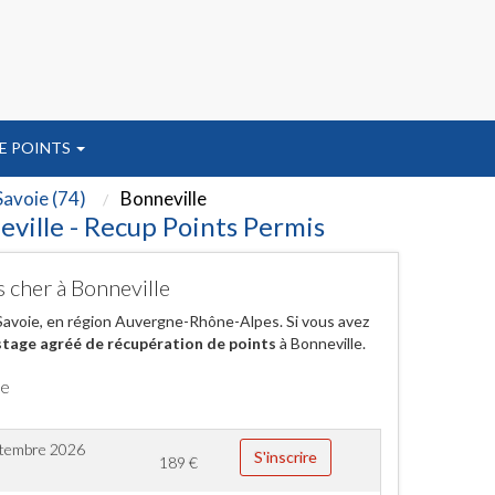
E POINTS
avoie (74)
Bonneville
eville - Recup Points Permis
s cher à Bonneville
Savoie, en région Auvergne-Rhône-Alpes. Si vous avez
stage agréé de récupération de points
à Bonneville.
le
ptembre 2026
S'inscrire
189
€