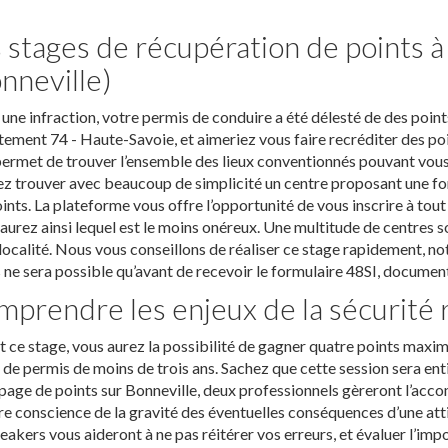
 stages de récupération de points 
nneville)
une infraction, votre permis de conduire a été délesté de des points
ement 74 - Haute-Savoie, et aimeriez vous faire recréditer des poi
ermet de trouver l’ensemble des lieux conventionnés pouvant vous 
z trouver avec beaucoup de simplicité un centre proposant une for
ints. La plateforme vous offre l’opportunité de vous inscrire à tou
aurez ainsi lequel est le moins onéreux. Une multitude de centres
localité. Nous vous conseillons de réaliser ce stage rapidement, not
 ne sera possible qu’avant de recevoir le formulaire 48SI, document
prendre les enjeux de la sécurité 
 ce stage, vous aurez la possibilité de gagner quatre points maximu
 de permis de moins de trois ans. Sachez que cette session sera ent
page de points sur Bonneville, deux professionnels gèreront l’ac
e conscience de la gravité des éventuelles conséquences d’une atti
eakers vous aideront à ne pas réitérer vos erreurs, et évaluer l’imp