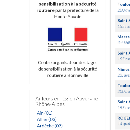
sensibilisation à la sécurité
Toulo
routière
par la préfecture de la
200 ave
Haute-Savoie
Saint 
155 rue
Marsei
Ilot Val
Saint 
155 rue
Centre organisateur de stages
de sensibilisation à la sécurité
Nimes
routière à Bonneville
23, ave
Toulo
200 ave
Ailleurs en région Auvergne-
Saint 
Rhône-Alpes
155 rue
Ain (01)
ROUE
Allier (03)
14 quai
Ardèche (07)