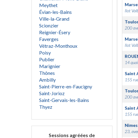
Marsei
Meythet
Ilot Val
Évian-les-Bains
Ville-la-Grand
Toulo
Scionzier
200 ave
Reignier-Ésery
Faverges
Marsei
Ilot Val
Vétraz-Monthoux
Poisy
ROUE
Publier
14 quai
Marignier
Thônes
Saint 
Ambilly
155 rue
Saint-Pierre-en-Faucigny
Toulo
Saint-Jorioz
200 ave
Saint-Gervais-les-Bains
Thyez
Saint 
155 rue
Nimes
23, ave
Sessions agréées de