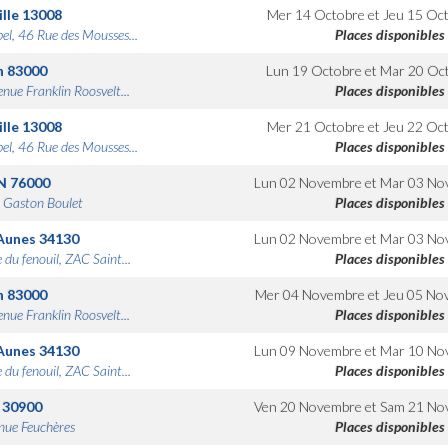
lle
13008
Mer 14 Octobre
et
Jeu 15 Oc
bel, 46 Rue des Mousses...
Places disponibles
n
83000
Lun 19 Octobre
et
Mar 20 Oc
nue Franklin Roosvelt...
Places disponibles
lle
13008
Mer 21 Octobre
et
Jeu 22 Oc
bel, 46 Rue des Mousses...
Places disponibles
N
76000
Lun 02 Novembre
et
Mar 03 No
 Gaston Boulet
Places disponibles
Aunes
34130
Lun 02 Novembre
et
Mar 03 No
 du fenouil, ZAC Saint...
Places disponibles
n
83000
Mer 04 Novembre
et
Jeu 05 No
nue Franklin Roosvelt...
Places disponibles
Aunes
34130
Lun 09 Novembre
et
Mar 10 No
 du fenouil, ZAC Saint...
Places disponibles
30900
Ven 20 Novembre
et
Sam 21 No
nue Feuchères
Places disponibles