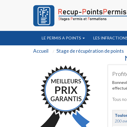
LE PERMIS A POINTS
LES INFRACTION
Accueil
Stage de récupération de points
Profit
Bonnevil
effectué
Tous no
Toulo
200 ave