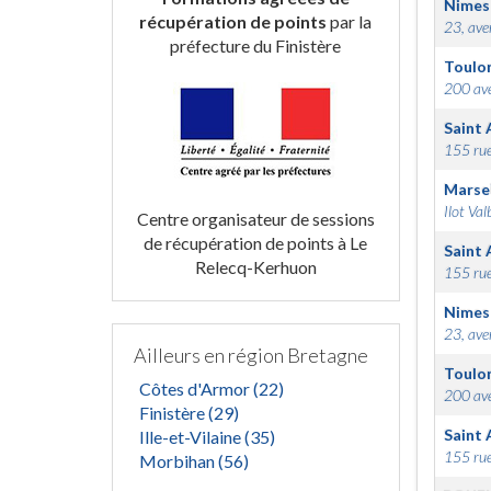
Nimes
récupération de points
par la
23, ave
préfecture du Finistère
Toulo
200 ave
Saint 
155 rue
Marsei
Ilot Val
Centre organisateur de sessions
de récupération de points à Le
Saint 
Relecq-Kerhuon
155 rue
Nimes
23, ave
Ailleurs en région Bretagne
Toulo
Côtes d'Armor (22)
200 ave
Finistère (29)
Saint 
Ille-et-Vilaine (35)
155 rue
Morbihan (56)