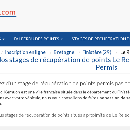
S
J'AI PERDU DES POINTS
STAGES DE RÉCUPÉRATION D
Inscription en ligne
Bretagne
Finistère (29)
Le R
os stages de récupération de points Le R
Permis
ez d’un stage de récupération de points permis pas 
q-Kerhuon est une ville française située dans le département du Finistè
ons avec votre véhicule, nous vous conseillons de faire
une session de se
.
us stages de récupération de points situés à proximité de Le Rel