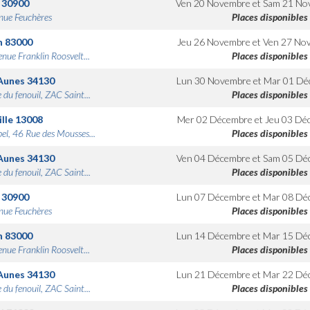
30900
Ven 20 Novembre
et
Sam 21 No
nue Feuchères
Places disponibles
n
83000
Jeu 26 Novembre
et
Ven 27 No
nue Franklin Roosvelt...
Places disponibles
Aunes
34130
Lun 30 Novembre
et
Mar 01 Dé
 du fenouil, ZAC Saint...
Places disponibles
lle
13008
Mer 02 Décembre
et
Jeu 03 Dé
bel, 46 Rue des Mousses...
Places disponibles
Aunes
34130
Ven 04 Décembre
et
Sam 05 Dé
 du fenouil, ZAC Saint...
Places disponibles
30900
Lun 07 Décembre
et
Mar 08 Dé
nue Feuchères
Places disponibles
n
83000
Lun 14 Décembre
et
Mar 15 Dé
nue Franklin Roosvelt...
Places disponibles
Aunes
34130
Lun 21 Décembre
et
Mar 22 Dé
 du fenouil, ZAC Saint...
Places disponibles