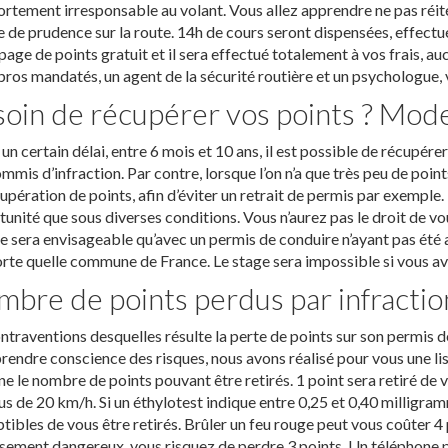
tement irresponsable au volant. Vous allez apprendre ne pas réitér
 de prudence sur la route. 14h de cours seront dispensées, effectuée
page de points gratuit et il sera effectué totalement à vos frais, a
ros mandatés, un agent de la sécurité routière et un psychologue, 
oin de récupérer vos points ? Mod
un certain délai, entre 6 mois et 10 ans, il est possible de récupére
mmis d’infraction. Par contre, lorsque l’on n’a que très peu de poin
upération de points, afin d’éviter un retrait de permis par exemple. 
unité que sous diverses conditions. Vous n’aurez pas le droit de vou
e sera envisageable qu’avec un permis de conduire n’ayant pas été a
rte quelle commune de France. Le stage sera impossible si vous ave
bre de points perdus par infractio
ntraventions desquelles résulte la perte de points sur son permis
prendre conscience des risques, nous avons réalisé pour vous une li
e le nombre de points pouvant être retirés. 1 point sera retiré de v
s de 20 km/h. Si un éthylotest indique entre 0,25 et 0,40 milligram
tibles de vous être retirés. Brûler un feu rouge peut vous coûter 4 
ement dangereux, vous risquez de perdre 3 points. Un téléphone p