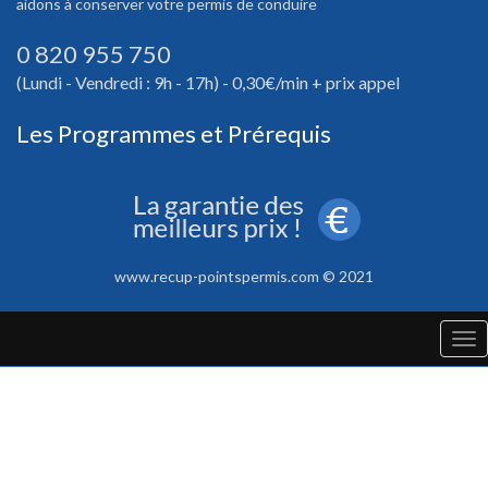
aidons à conserver votre permis de conduire
0 820 955 750
(Lundi - Vendredi : 9h - 17h) - 0,30€/min + prix appel
Les Programmes et Prérequis
www.recup-pointspermis.com © 2021
Tog
nav