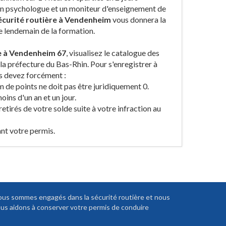
 un psychologue et un moniteur d'enseignement de
sécurité routière à Vendenheim
vous donnera la
e lendemain de la formation.
re à Vendenheim 67
, visualisez le catalogue des
la préfecture du Bas-Rhin. Pour s'enregistrer à
us devez forcément :
 de points ne doit pas être juridiquement 0.
ins d'un an et un jour.
etirés de votre solde suite à votre infraction au
ant votre permis.
us sommes engagés dans la sécurité routière et nous
us aidons à conserver votre permis de conduire