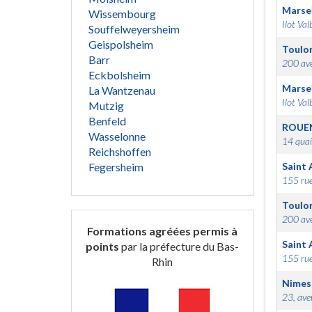
Marsei
Wissembourg
Ilot Val
Souffelweyersheim
Geispolsheim
Toulo
Barr
200 ave
Eckbolsheim
Marsei
La Wantzenau
Ilot Val
Mutzig
Benfeld
ROUE
Wasselonne
14 quai
Reichshoffen
Fegersheim
Saint 
155 rue
Toulo
200 ave
Formations agréées permis à
Saint 
points
par la préfecture du Bas-
155 rue
Rhin
Nimes
23, ave