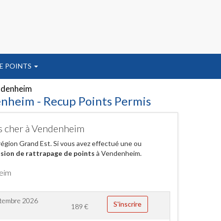
E POINTS
denheim
enheim - Recup Points Permis
as cher à Vendenheim
région Grand Est. Si vous avez effectué une ou
sion de rattrapage de points
à Vendenheim.
heim
ptembre 2026
S'inscrire
189
€