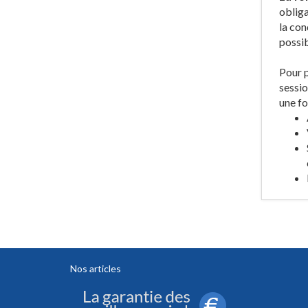
obliga
la con
possib
Pour p
sessio
une fo
Nos articles