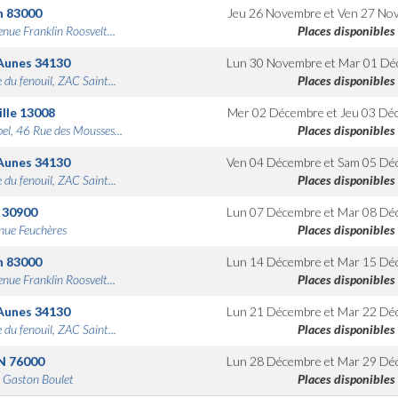
n
83000
Jeu 26 Novembre
et
Ven 27 No
nue Franklin Roosvelt...
Places disponibles
Aunes
34130
Lun 30 Novembre
et
Mar 01 Dé
 du fenouil, ZAC Saint...
Places disponibles
lle
13008
Mer 02 Décembre
et
Jeu 03 Dé
bel, 46 Rue des Mousses...
Places disponibles
Aunes
34130
Ven 04 Décembre
et
Sam 05 Dé
 du fenouil, ZAC Saint...
Places disponibles
30900
Lun 07 Décembre
et
Mar 08 Dé
nue Feuchères
Places disponibles
n
83000
Lun 14 Décembre
et
Mar 15 Dé
nue Franklin Roosvelt...
Places disponibles
Aunes
34130
Lun 21 Décembre
et
Mar 22 Dé
 du fenouil, ZAC Saint...
Places disponibles
N
76000
Lun 28 Décembre
et
Mar 29 Dé
 Gaston Boulet
Places disponibles