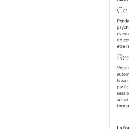
Ce 
Pendan
psycho
éventu
object
être r
Bes
Vous s
automa
Néanmo
partic
sessio
sélect
formul
La fo