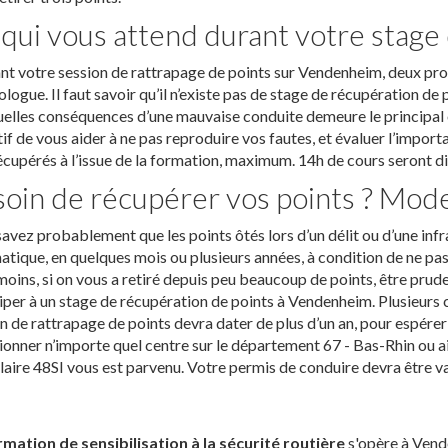
qui vous attend durant votre stage
t votre session de rattrapage de points sur Vendenheim, deux pr
logue. Il faut savoir qu’il n’existe pas de stage de récupération de 
elles conséquences d’une mauvaise conduite demeure le principal 
if de vous aider à ne pas reproduire vos fautes, et évaluer l’import
écupérés à l’issue de la formation, maximum. 14h de cours seront di
oin de récupérer vos points ? Mod
avez probablement que les points ôtés lors d’un délit ou d’une inf
tique, en quelques mois ou plusieurs années, à condition de ne pas 
ins, si on vous a retiré depuis peu beaucoup de points, être prudent 
iper à un stage de récupération de points à Vendenheim. Plusieurs 
n de rattrapage de points devra dater de plus d’un an, pour espére
ionner n’importe quel centre sur le département 67 - Bas-Rhin ou aill
aire 48SI vous est parvenu. Votre permis de conduire devra être val
rmation de sensibilisation à la sécurité routière
s'opère à Vende