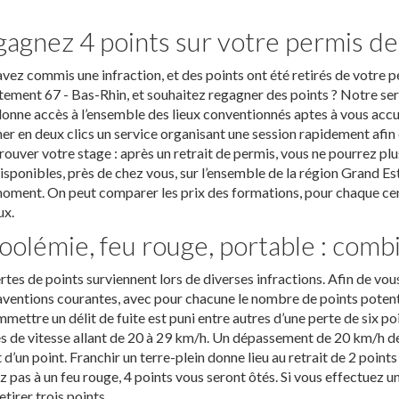
agnez 4 points sur votre permis d
vez commis une infraction, et des points ont été retirés de votre 
ement 67 - Bas-Rhin, et souhaitez regagner des points ? Notre serv
onne accès à l’ensemble des lieux conventionnés aptes à vous accuei
er en deux clics un service organisant une session rapidement afin
rouver votre stage : après un retrait de permis, vous ne pourrez p
isponibles, près de chez vous, sur l’ensemble de la région Grand Es
oment. On peut comparer les prix des formations, pour chaque cent
ux.
oolémie, feu rouge, portable : combi
rtes de points surviennent lors de diverses infractions. Afin de vous 
ventions courantes, avec pour chacune le nombre de points potenti
mettre un délit de fuite est puni entre autres d’une perte de six poi
s de vitesse allant de 20 à 29 km/h. Un dépassement de 20 km/h de l
t d’un point. Franchir un terre-plein donne lieu au retrait de 2 point
z pas à un feu rouge, 4 points vous seront ôtés. Si vous effectuez
etirer trois points.