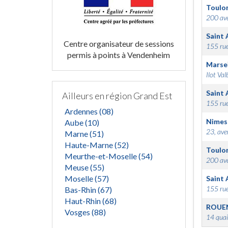
Toulo
200 ave
Saint 
Centre organisateur de sessions
155 rue
permis à points à Vendenheim
Marsei
Ilot Val
Saint 
Ailleurs en région Grand Est
155 rue
Ardennes (08)
Nimes
Aube (10)
23, ave
Marne (51)
Haute-Marne (52)
Toulo
Meurthe-et-Moselle (54)
200 ave
Meuse (55)
Moselle (57)
Saint 
155 rue
Bas-Rhin (67)
Haut-Rhin (68)
ROUE
Vosges (88)
14 quai