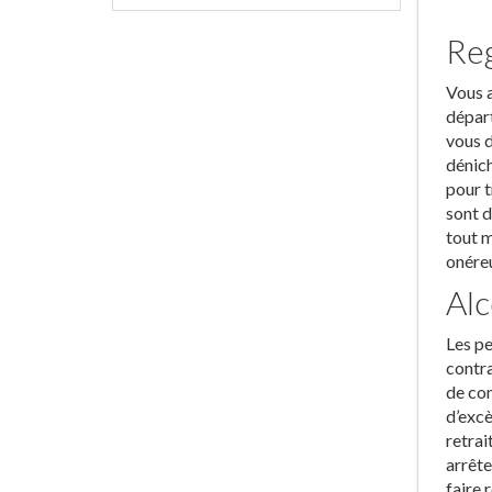
Reg
Vous a
départ
vous d
dénich
pour t
sont d
tout m
onére
Alc
Les pe
contra
de com
d’excè
retrai
arrête
faire r