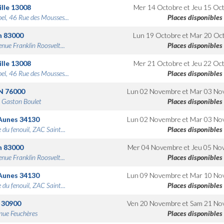
lle
13008
Mer 14 Octobre
et
Jeu 15 Oc
bel, 46 Rue des Mousses...
Places disponibles
n
83000
Lun 19 Octobre
et
Mar 20 Oc
nue Franklin Roosvelt...
Places disponibles
lle
13008
Mer 21 Octobre
et
Jeu 22 Oc
bel, 46 Rue des Mousses...
Places disponibles
N
76000
Lun 02 Novembre
et
Mar 03 No
 Gaston Boulet
Places disponibles
Aunes
34130
Lun 02 Novembre
et
Mar 03 No
 du fenouil, ZAC Saint...
Places disponibles
n
83000
Mer 04 Novembre
et
Jeu 05 No
nue Franklin Roosvelt...
Places disponibles
Aunes
34130
Lun 09 Novembre
et
Mar 10 No
 du fenouil, ZAC Saint...
Places disponibles
30900
Ven 20 Novembre
et
Sam 21 No
nue Feuchères
Places disponibles