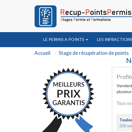
LE PERMIS A POINTS
LES INFRACTION
Accueil
Stage de récupération de points
N
Profit
Vendenhe
plusieur
Tous no
Toulo
200 ave