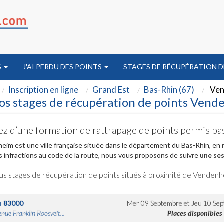
S
J'AI PERDU DES POINTS
STAGES DE RÉCUPÉRATION D
Inscription en ligne
Grand Est
Bas-Rhin (67)
Ven
os stages de récupération de points Vend
ez d’une formation de rattrapage de points permis p
im est une ville française située dans le département du Bas-Rhin, en 
s infractions au code de la route, nous vous proposons de suivre
une ses
us stages de récupération de points situés à proximité de Venden
n
83000
Mer 09 Septembre
et
Jeu 10 Se
nue Franklin Roosvelt...
Places disponibles