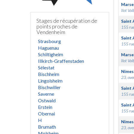
Marsei
Ilot Val
Stages de récupération de
Saint 
points proches de
155 rue
Vendenheim
Saint 
Strasbourg
155 rue
Haguenau
Schiltigheim
Marsei
Illkirch-Graffenstaden
Ilot Val
Sélestat
Nimes
Bischheim
23, ave
Lingolsheim
Bischwiller
Saint 
Saverne
155 rue
Ostwald
Saint 
Erstein
155 rue
Obernai
H
Nimes
Brumath
23, ave
Molsheim